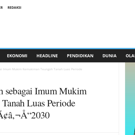
ER
REDAKSI
EKONOMI
HEADLINE
PENDIDIKAN
DUNIA
OLA
bagai Imum Mukim Kemukiman Teungoh Tanah Luas Periode
lih sebagai Imum Mukim
Tanah Luas Periode
¢â‚¬Å“2030