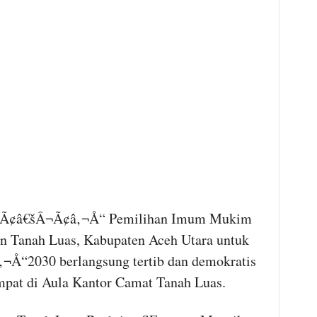
¢â€šÂ¬Ã¢â‚¬Å“ Pemilihan Imum Mukim
 Tanah Luas, Kabupaten Aceh Utara untuk
Å“2030 berlangsung tertib dan demokratis
empat di Aula Kantor Camat Tanah Luas.