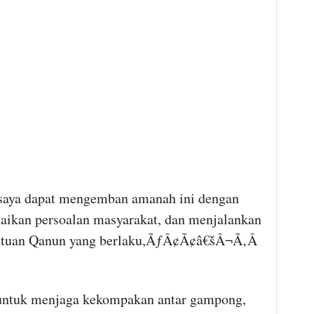
a dapat mengemban amanah ini dengan
aikan persoalan masyarakat, dan menjalankan
tentuan Qanun yang berlaku,ÃƒÂ¢Ã¢â€šÂ¬Ã‚Â
ntuk menjaga kekompakan antar gampong,