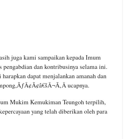
h juga kami sampaikan kepada Imum
pengabdian dan kontribusinya selama ini.
 harapkan dapat menjalankan amanah dan
ampong,ÃƒÂ¢Ã¢â€šÂ¬Ã‚Â ucapnya.
 Imum Mukim Kemukiman Teungoh terpilih,
epercayaan yang telah diberikan oleh para