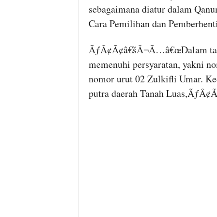
sebagaimana diatur dalam Qanu
Cara Pemilihan dan Pemberhen
ÃƒÂ¢Ã¢â€šÂ¬Ã…â€œDalam tahap 
memenuhi persyaratan, yakni n
nomor urut 02 Zulkifli Umar. Ke
putra daerah Tanah Luas,ÃƒÂ¢Ã