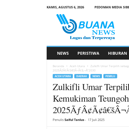
KAMIS, AGUSTUS 6, 2026
PEDOMAN MEDIA SIB
B
u
a
n
a
N
e
NEWS
PERISTIWA
HIBURAN
w
s
Beranda
Aceh Utara
Zulkifli Umar Terpilih se
2025ÃƒÂ¢Ã¢â€šÂ¬Ã¢â‚¬Å“2030
ACEH UTARA
DAERAH
NEWS
PEMILU
Zulkifli Umar Terpi
Kemukiman Teungoh 
2025ÃƒÂ¢Ã¢â€šÂ¬Ã
Penulis
Saiful Tanlus
-
17 Juli 2025