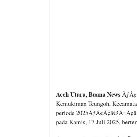
Aceh Utara, Buana News
ÃƒÂ¢Ã
Kemukiman Teungoh, Kecamatan
periode 2025ÃƒÂ¢Ã¢â€šÂ¬Ã¢â‚¬
pada Kamis, 17 Juli 2025, bert