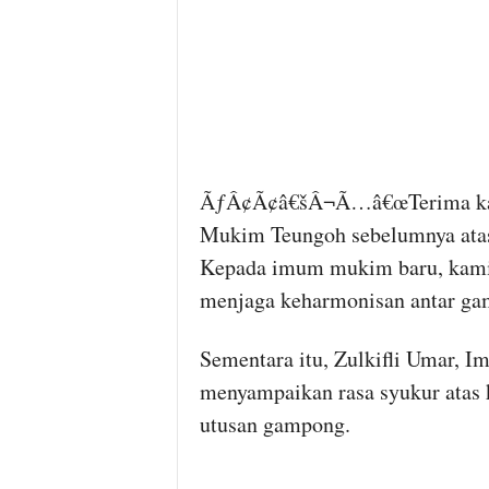
ÃƒÂ¢Ã¢â€šÂ¬Ã…â€œTerima kasi
Mukim Teungoh sebelumnya atas 
Kepada imum mukim baru, kami
menjaga keharmonisan antar g
Sementara itu, Zulkifli Umar,
menyampaikan rasa syukur atas k
utusan gampong.