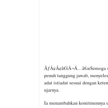
ÃƒÂ¢Ã¢â€šÂ¬Ã…â€œSemoga say
penuh tanggung jawab, menyeles
adat istiadat sesuai dengan ke
ujarnya.
Ia menambahkan komitmennya u