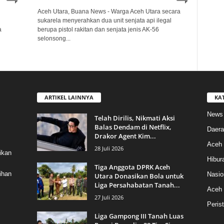
Aceh Utara, Buana News - Warga Aceh Utara secara
sukarela menyerahkan dua unit senjata api ilegal
a
berupa pistol rakitan dan senjata jenis AK-56
selonsong...
ARTIKEL LAINNYA
KA
News
Telah Dirilis, Nikmati Aksi
Balas Dendam di Netflix,
Daera
Drakor Agent Kim...
Aceh 
28 Juli 2026
ikan
Hibur
Tiga Anggota DPRK Aceh
ihan
Nasio
Utara Donasikan Bola untuk
Liga Persahabatan Tanah...
Aceh
27 Juli 2026
Peris
Liga Gampong III Tanah Luas