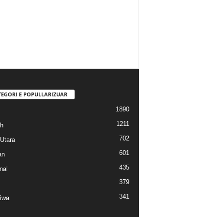
TEGORI E POPULLARIZUAR
1890
1211
h
702
Utara
601
an
435
nal
379
341
tiwa