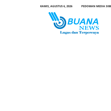
KAMIS, AGUSTUS 6, 2026
PEDOMAN MEDIA SIB
B
u
a
n
a
N
e
w
s