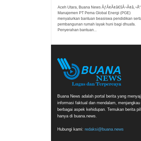
Aceh Utara, Buana News ÃƒÂ¢Ã¢â€šÂ¬Ã¢â‚¬Å“
Manajemen PT Pema Global Energi (PGE)
menyalurkan bantuan beasiswa pendidikan sert
pembangunan rumah layak huni bagi dhuafa.
Penyerahan bantuan...
Buana News adalah portal berita yang menyaj
informasi faktual dan mendalam, menjangkau
berbagai aspek kehidupan. Temukan berita pil
hanya di buana.news.
Hubungi kami:
redaksi@buana.news