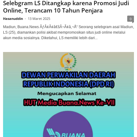
Selebgram LS Ditangkap karena Promosi Judi
Online, Terancam 10 Tahun Penjara
Hasanuddin
-
13 Maret 2025
0
Madiun, Buana.News ÃƒÂ¢Ã¢â€šÂ¬Ã¢â‚¬Å“ Seorang selebgram asal Madiun,
LS (25), diamankan polisi akibat mempromosikan situs judi online melalui
akun media sosialnya. Diketahui, LS memiliki lebih dari...