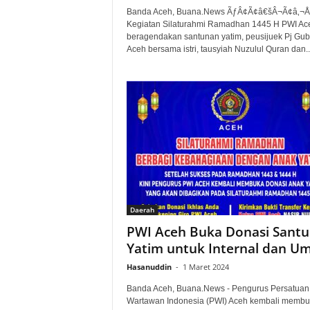
Banda Aceh, Buana.News ÃƒÂ¢Ã¢â€šÂ¬Ã¢â‚¬Å
Kegiatan Silaturahmi Ramadhan 1445 H PWI Ac
beragendakan santunan yatim, peusijuek Pj Gub
Aceh bersama istri, tausyiah Nuzulul Quran dan..
Daerah
PWI Aceh Buka Donasi Sant
Yatim untuk Internal dan 
Hasanuddin
-
1 Maret 2024
Banda Aceh, Buana.News - Pengurus Persatuan
Wartawan Indonesia (PWI) Aceh kembali memb