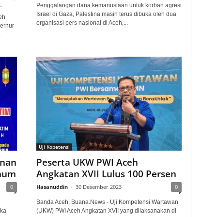
Penggalangan dana kemanusiaan untuk korban agresi
“
Israel di Gaza, Palestina masih terus dibuka oleh dua
eh
organisasi pers nasional di Aceh,...
ernur
.
Uji Kopetensi
unan
Peserta UKW PWI Aceh
Umum
Angkatan XVII Lulus 100 Persen
0
Hasanuddin
-
30 Desember 2023
0
Banda Aceh, Buana.News - Uji Kompetensi Wartawan
uka
(UKW) PWI Aceh Angkatan XVII yang dilaksanakan di