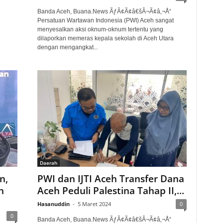
Banda Aceh, Buana.News ÃƒÂ¢Ã¢â€šÂ¬Ã¢â‚¬Å“
Persatuan Wartawan Indonesia (PWI) Aceh sangat
menyesalkan aksi oknum-oknum tertentu yang
dilaporkan memeras kepala sekolah di Aceh Utara
dengan mengangkat...
Daerah
n,
PWI dan IJTI Aceh Transfer Dana
h
Aceh Peduli Palestina Tahap II,...
Hasanuddin
-
5 Maret 2024
0
0
Banda Aceh, Buana.News ÃƒÂ¢Ã¢â€šÂ¬Ã¢â‚¬Å“