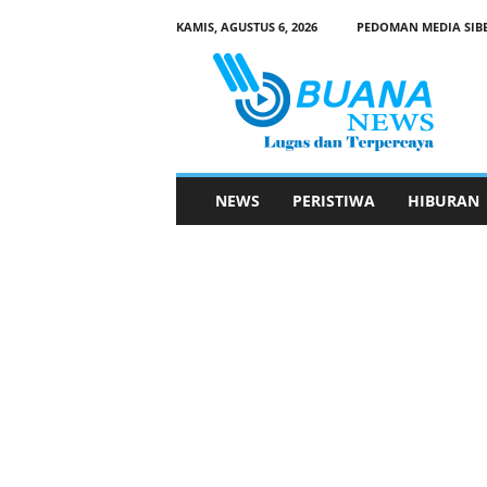
KAMIS, AGUSTUS 6, 2026
PEDOMAN MEDIA SIB
B
u
a
n
a
N
e
NEWS
PERISTIWA
HIBURAN
w
s