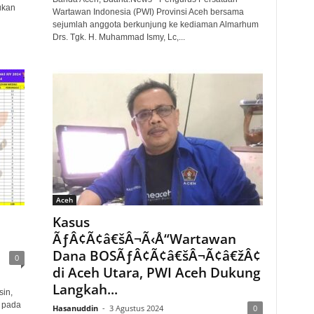
ukan
Wartawan Indonesia (PWI) Provinsi Aceh bersama
sejumlah anggota berkunjung ke kediaman Almarhum
Drs. Tgk. H. Muhammad Ismy, Lc,...
Aceh
Kasus
ÃƒÂ¢Ã¢â€šÂ¬Ã‹Å“Wartawan
Dana BOSÃƒÂ¢Ã¢â€šÂ¬Ã¢â€žÂ¢
0
di Aceh Utara, PWI Aceh Dukung
Langkah...
in,
p pada
Hasanuddin
-
3 Agustus 2024
0