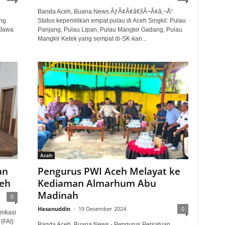
Banda Aceh, Buana.News ÃƒÂ¢Ã¢â€šÂ¬Ã¢â‚¬Å“
ng
Status kepemilikan empat pulau di Aceh Singkil: Pulau
 Jawa
Panjang, Pulau Lipan, Pulau Mangkir Gadang, Pulau
Mangkir Ketek yang sempat di-SK-kan...
Aceh
an
Pengurus PWI Aceh Melayat ke
ceh
Kediaman Almarhum Abu
Madinah
0
Hasanuddin
-
19 Desember 2024
0
nikasi
(FAI)
Banda Aceh, Buana.News - Pengurus Persatuan