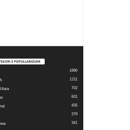
TEGORI E POPULLARIZUAR
1890
1211
h
702
Utara
601
an
435
nal
379
341
tiwa