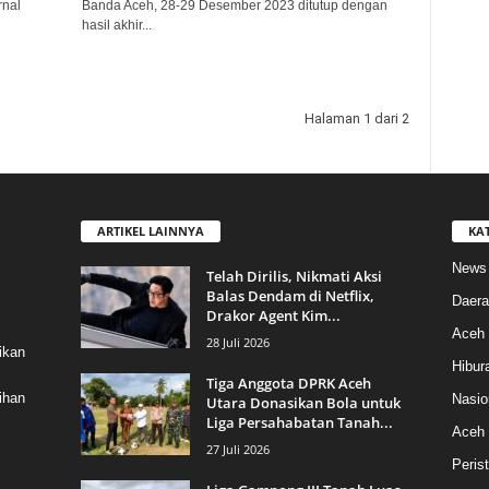
rnal
Banda Aceh, 28-29 Desember 2023 ditutup dengan
hasil akhir...
Halaman 1 dari 2
ARTIKEL LAINNYA
KA
News
Telah Dirilis, Nikmati Aksi
Balas Dendam di Netflix,
Daera
Drakor Agent Kim...
Aceh 
28 Juli 2026
ikan
Hibur
Tiga Anggota DPRK Aceh
ihan
Nasio
Utara Donasikan Bola untuk
Liga Persahabatan Tanah...
Aceh
27 Juli 2026
Peris