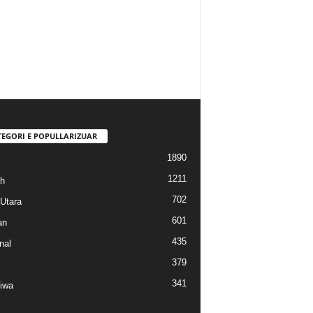
TEGORI E POPULLARIZUAR
1890
1211
h
702
Utara
601
an
435
nal
379
341
tiwa