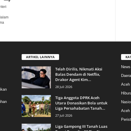
teri
dalam
ama
ARTIKEL LAINNYA
KA
News
Telah Dirilis, Nikmati Aksi
Balas Dendam di Netflix,
Daera
Drakor Agent Kim...
Aceh 
28 Juli 2026
ikan
Hibur
Tiga Anggota DPRK Aceh
ihan
Nasio
Utara Donasikan Bola untuk
Liga Persahabatan Tanah...
Aceh
27 Juli 2026
Peris
Liga Gampong III Tanah Luas