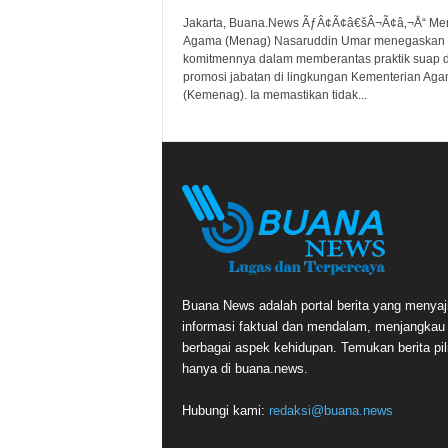
Jakarta, Buana.News ÃƒÂ¢Ã¢â€šÂ¬Ã¢â‚¬Å“ Men
Agama (Menag) Nasaruddin Umar menegaskan
komitmennya dalam memberantas praktik suap 
promosi jabatan di lingkungan Kementerian Ag
(Kemenag). Ia memastikan tidak...
Buana News adalah portal berita yang menyaj
informasi faktual dan mendalam, menjangkau
berbagai aspek kehidupan. Temukan berita pil
hanya di buana.news.
Hubungi kami:
redaksi@buana.news