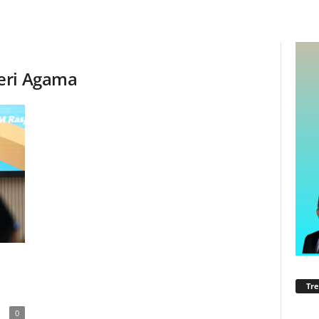
eri Agama
Tre
0