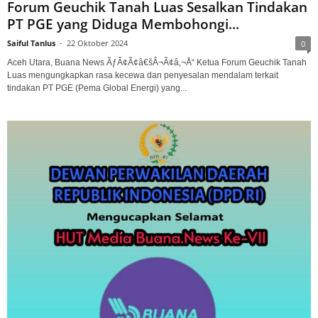
Forum Geuchik Tanah Luas Sesalkan Tindakan
PT PGE yang Diduga Membohongi...
Saiful Tanlus
-
22 Oktober 2024
0
Aceh Utara, Buana News ÃƒÂ¢Ã¢â€šÂ¬Ã¢â‚¬Å“ Ketua Forum Geuchik Tanah
Luas mengungkapkan rasa kecewa dan penyesalan mendalam terkait
tindakan PT PGE (Pema Global Energi) yang...