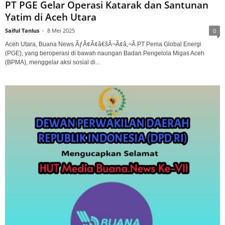
PT PGE Gelar Operasi Katarak dan Santunan
Yatim di Aceh Utara
Saiful Tanlus
-
8 Mei 2025
0
Aceh Utara, Buana News ÃƒÂ¢Ã¢â€šÂ¬Ã¢â‚¬Â PT Pema Global Energi
(PGE), yang beroperasi di bawah naungan Badan Pengelola Migas Aceh
(BPMA), menggelar aksi sosial di...