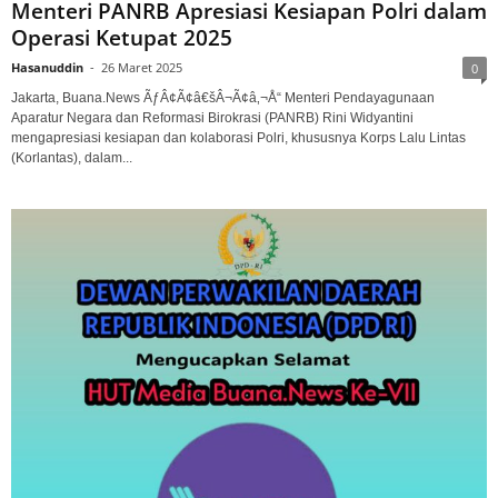
Menteri PANRB Apresiasi Kesiapan Polri dalam
Operasi Ketupat 2025
Hasanuddin
-
26 Maret 2025
0
Jakarta, Buana.News ÃƒÂ¢Ã¢â€šÂ¬Ã¢â‚¬Å“ Menteri Pendayagunaan
Aparatur Negara dan Reformasi Birokrasi (PANRB) Rini Widyantini
mengapresiasi kesiapan dan kolaborasi Polri, khususnya Korps Lalu Lintas
(Korlantas), dalam...