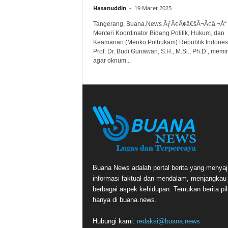
Hasanuddin
-
19 Maret 2025
Tangerang, Buana.News ÃƒÂ¢Ã¢â€šÂ¬Ã¢â‚¬Å“
Menteri Koordinator Bidang Politik, Hukum, dan
Keamanan (Menko Polhukam) Republik Indones
Prof. Dr. Budi Gunawan, S.H., M.Si., Ph.D., memi
agar oknum...
Buana News adalah portal berita yang menyaj
informasi faktual dan mendalam, menjangkau
berbagai aspek kehidupan. Temukan berita pil
hanya di buana.news.
Hubungi kami:
redaksi@buana.news