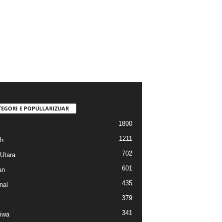
TEGORI E POPULLARIZUAR
1890
1211
h
702
Utara
601
an
435
nal
379
341
tiwa