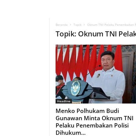
Beranda
Topik
Oknum TNI Pelaku Penembakan Po
Topik: Oknum TNI Pela
Headline
Menko Polhukam Budi
Gunawan Minta Oknum TNI
Pelaku Penembakan Polisi
Dihukum...