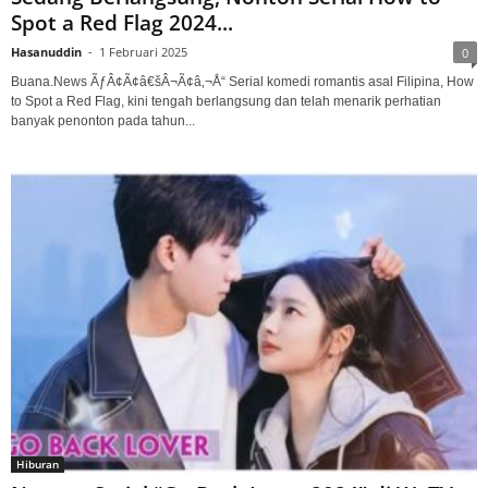
Spot a Red Flag 2024...
Hasanuddin
-
1 Februari 2025
0
Buana.News ÃƒÂ¢Ã¢â€šÂ¬Ã¢â‚¬Å“ Serial komedi romantis asal Filipina, How
to Spot a Red Flag, kini tengah berlangsung dan telah menarik perhatian
banyak penonton pada tahun...
Hiburan