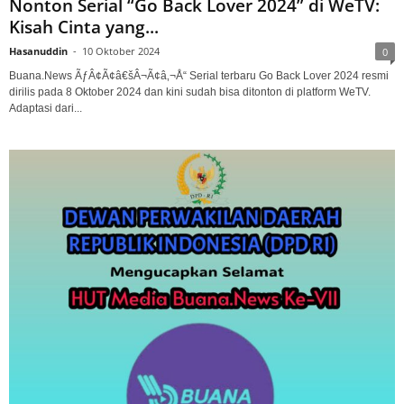
Nonton Serial “Go Back Lover 2024” di WeTV:
Kisah Cinta yang...
Hasanuddin
-
10 Oktober 2024
0
Buana.News ÃƒÂ¢Ã¢â€šÂ¬Ã¢â‚¬Å“ Serial terbaru Go Back Lover 2024 resmi
dirilis pada 8 Oktober 2024 dan kini sudah bisa ditonton di platform WeTV.
Adaptasi dari...