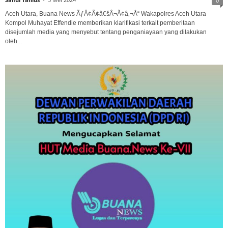
0
Aceh Utara, Buana News ÃƒÂ¢Ã¢â€šÂ¬Ã¢â‚¬Å“ Wakapolres Aceh Utara
Kompol Muhayat Effendie memberikan klarifikasi terkait pemberitaan
disejumlah media yang menyebut tentang penganiayaan yang dilakukan
oleh...