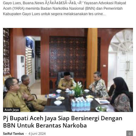
Gayo Lues, Buana.News ÃƒÂ¢Ã¢â€šÂ¬Ã¢â‚¬Å“ Yayasan Advokasi Rakyat
Aceh (YARA) meminta Badan Narkotika Nasional (BNN) dan Pemerintah
Kabupaten Gayo Lues untuk segera melaksanakan tes urine...
Aceh Jaya
Pj Bupati Aceh Jaya Siap Bersinergi Dengan
BBN Untuk Berantas Narkoba
Saiful Tanlus
-
4 Juni 2024
0