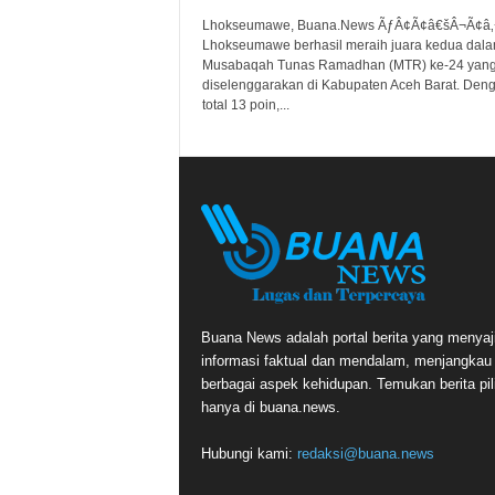
Lhokseumawe, Buana.News ÃƒÂ¢Ã¢â€šÂ¬Ã¢â‚
Lhokseumawe berhasil meraih juara kedua dal
Musabaqah Tunas Ramadhan (MTR) ke-24 yan
diselenggarakan di Kabupaten Aceh Barat. Den
total 13 poin,...
Buana News adalah portal berita yang menyaj
informasi faktual dan mendalam, menjangkau
berbagai aspek kehidupan. Temukan berita pil
hanya di buana.news.
Hubungi kami:
redaksi@buana.news