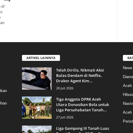
¬Å“
am
g
gan
ARTIKEL LAINNYA
KA
News
Telah Dirilis, Nikmati Aksi
Balas Dendam di Netflix,
Daera
Drakor Agent Kim...
Aceh 
28 Juli 2026
ikan
Hibur
Tiga Anggota DPRK Aceh
ihan
Nasio
Utara Donasikan Bola untuk
Liga Persahabatan Tanah...
Aceh
27 Juli 2026
Peris
Liga Gampong III Tanah Luas