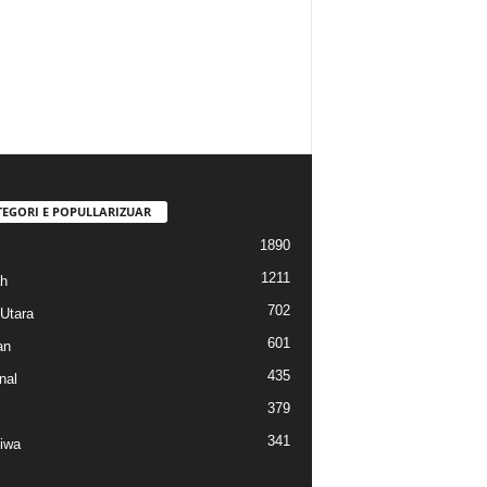
TEGORI E POPULLARIZUAR
1890
1211
h
702
Utara
601
an
435
nal
379
341
tiwa