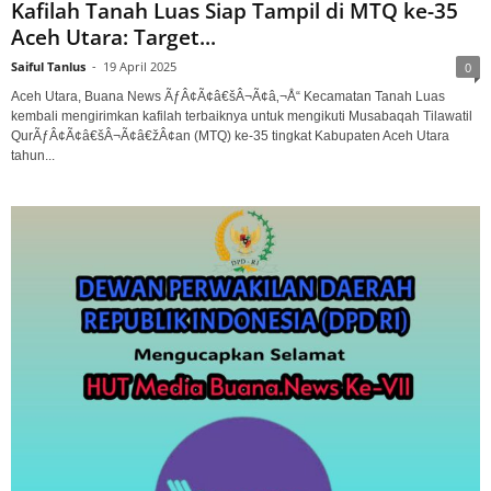
Kafilah Tanah Luas Siap Tampil di MTQ ke-35
Aceh Utara: Target...
Saiful Tanlus
-
19 April 2025
0
Aceh Utara, Buana News ÃƒÂ¢Ã¢â€šÂ¬Ã¢â‚¬Å“ Kecamatan Tanah Luas
kembali mengirimkan kafilah terbaiknya untuk mengikuti Musabaqah Tilawatil
QurÃƒÂ¢Ã¢â€šÂ¬Ã¢â€žÂ¢an (MTQ) ke-35 tingkat Kabupaten Aceh Utara
tahun...