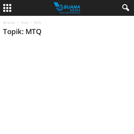
Beranda
Topik
MTQ
Topik: MTQ