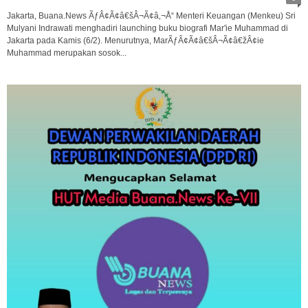
Jakarta, Buana.News ÃƒÂ¢Ã¢â€šÂ¬Ã¢â‚¬Å“ Menteri Keuangan (Menkeu) Sri
Mulyani Indrawati menghadiri launching buku biografi Mar'ie Muhammad di
Jakarta pada Kamis (6/2). Menurutnya, MarÃƒÂ¢Ã¢â€šÂ¬Ã¢â€žÂ¢ie
Muhammad merupakan sosok...