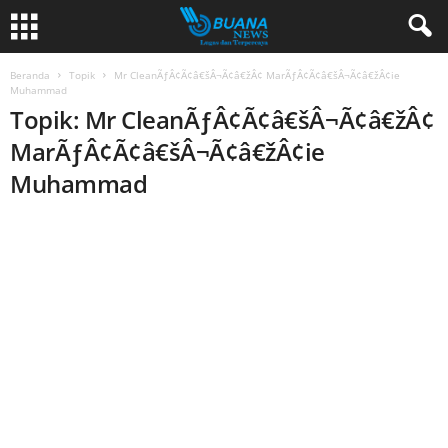
Beranda
Topik
Mr CleanÃƒÂ¢Ã¢â€šÂ¬Ã¢â€žÂ¢ MarÃƒÂ¢Ã¢â€šÂ¬Ã¢â€žÂ¢ie
Muhammad
Topik: Mr CleanÃƒÂ¢Ã¢â€šÂ¬Ã¢â€žÂ¢
MarÃƒÂ¢Ã¢â€šÂ¬Ã¢â€žÂ¢ie
Muhammad