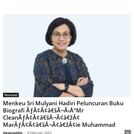
Nasional
Menkeu Sri Mulyani Hadiri Peluncuran Buku
Biografi ÃƒÂ¢Ã¢â€šÂ¬Ã‹Å“Mr
CleanÃƒÂ¢Ã¢â€šÂ¬Ã¢â€žÂ¢
MarÃƒÂ¢Ã¢â€šÂ¬Ã¢â€žÂ¢ie Muhammad
Hasanuddin
-
8 Februari 2025
0