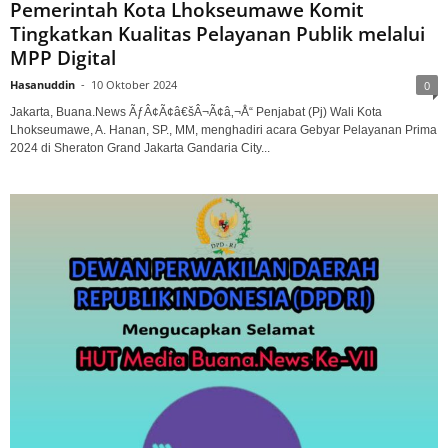
Pemerintah Kota Lhokseumawe Komit
Tingkatkan Kualitas Pelayanan Publik melalui
MPP Digital
Hasanuddin
-
10 Oktober 2024
0
Jakarta, Buana.News ÃƒÂ¢Ã¢â€šÂ¬Ã¢â‚¬Å“ Penjabat (Pj) Wali Kota
Lhokseumawe, A. Hanan, SP., MM, menghadiri acara Gebyar Pelayanan Prima
2024 di Sheraton Grand Jakarta Gandaria City...