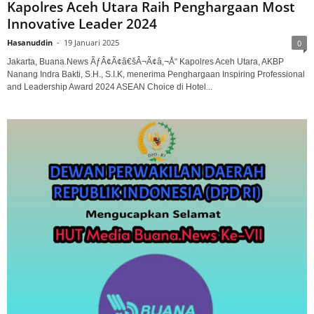
Kapolres Aceh Utara Raih Penghargaan Most
Innovative Leader 2024
Hasanuddin
-
19 Januari 2025
0
Jakarta, Buana.News ÃƒÂ¢Ã¢â€šÂ¬Ã¢â‚¬Å“ Kapolres Aceh Utara, AKBP
Nanang Indra Bakti, S.H., S.I.K, menerima Penghargaan Inspiring Professional
and Leadership Award 2024 ASEAN Choice di Hotel...