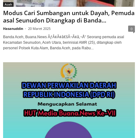
Aceh
Modus Cari Sumbangan untuk Dayah, Pemuda
asal Seunudon Ditangkap di Banda...
Hasanuddin
-
20 Maret 2025
0
Banda Aceh, Buana.News ÃƒÂ¢Ã¢â€šÂ¬Ã¢â‚¬Å“ Seorang pemuda asal
Kecamatan Seunudon, Aceh Utara, berinisial AMR (25), ditangkap oleh
personel Polsek Kuta Alam, Banda Aceh, pada Rabu...