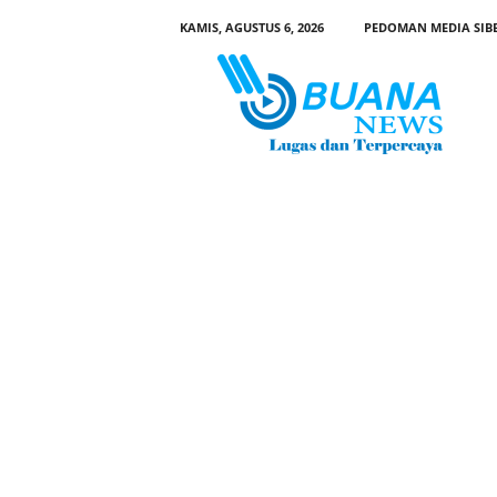
KAMIS, AGUSTUS 6, 2026
PEDOMAN MEDIA SIB
B
u
a
n
a
N
e
w
s