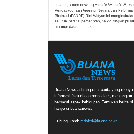
Jakarta, Buana.News ÃƒÂ¢Ã¢â€šÂ¬Ã¢â‚¬Å“ Men
Pendayagunaan Aparatur Negara dan Reformas
Birokrasi (PANRB) Rini Widyantini menginstruks
seluruh instansi pemerintah, baik di tingkat pusat
maupun daerah, untuk...
Buana News adalah portal berita yang menyaj
informasi faktual dan mendalam, menjangkau
berbagai aspek kehidupan. Temukan berita pil
hanya di buana.news.
Hubungi kami:
redaksi@buana.news