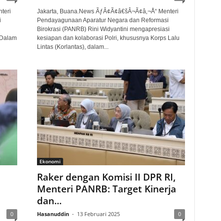
teri
Jakarta, Buana.News ÃƒÂ¢Ã¢â€šÂ¬Ã¢â‚¬Å“ Menteri
i
Pendayagunaan Aparatur Negara dan Reformasi
Birokrasi (PANRB) Rini Widyantini mengapresiasi
 Dalam
kesiapan dan kolaborasi Polri, khususnya Korps Lalu
Lintas (Korlantas), dalam...
Ekonomi
Raker dengan Komisi II DPR RI,
Menteri PANRB: Target Kinerja
dan...
0
Hasanuddin
-
13 Februari 2025
0