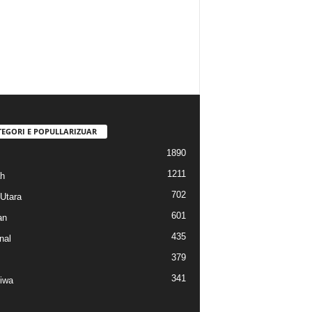
TEGORI E POPULLARIZUAR
1890
1211
h
702
Utara
601
an
435
nal
379
341
tiwa