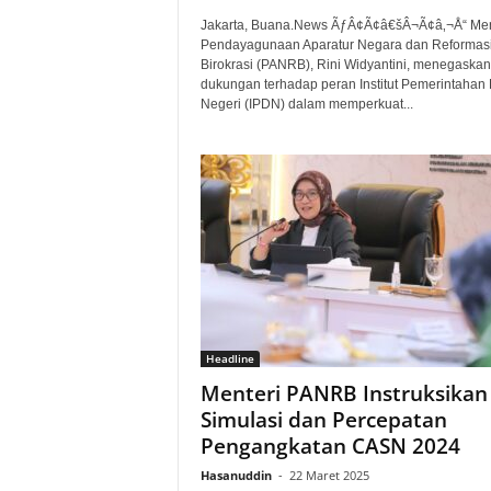
Jakarta, Buana.News ÃƒÂ¢Ã¢â€šÂ¬Ã¢â‚¬Å“ Men
Pendayagunaan Aparatur Negara dan Reformas
Birokrasi (PANRB), Rini Widyantini, menegaskan
dukungan terhadap peran Institut Pemerintahan
Negeri (IPDN) dalam memperkuat...
Headline
Menteri PANRB Instruksikan
Simulasi dan Percepatan
Pengangkatan CASN 2024
Hasanuddin
-
22 Maret 2025