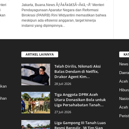
teri
Jakarta, Buana.News ÃƒÂ¢Ã¢â€šÂ¬Ã¢â‚¬Å“ Menteri
i
Pendayagunaan Aparatur Negara dan Reformasi
ikan
Birokrasi (PANRB) Rini Widyantini memastikan bahwa
meskipun ada efisiensi anggaran, target kinerja
instansi yang dipimpinnya...
ARTIKEL LAINNYA
KA
News
Telah Dirilis, Nikmati Aksi
Balas Dendam di Netflix,
Daera
Drakor Agent Kim...
Aceh 
28 Juli 2026
ikan
Hibur
Tiga Anggota DPRK Aceh
ihan
Nasio
Utara Donasikan Bola untuk
Liga Persahabatan Tanah...
Aceh
27 Juli 2026
Peris
Liga Gampong III Tanah Luas
Resmi Bergulir, 38 Tim Siap