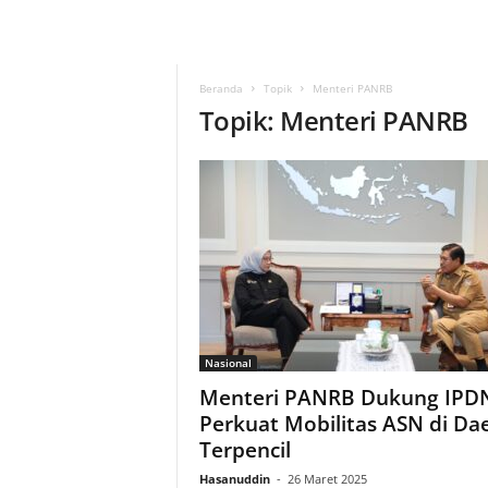
Beranda
Topik
Menteri PANRB
Topik: Menteri PANRB
Nasional
Menteri PANRB Dukung IPD
Perkuat Mobilitas ASN di Da
Terpencil
Hasanuddin
-
26 Maret 2025