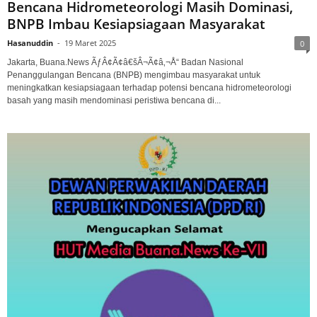
Bencana Hidrometeorologi Masih Dominasi,
BNPB Imbau Kesiapsiagaan Masyarakat
Hasanuddin
-
19 Maret 2025
0
Jakarta, Buana.News ÃƒÂ¢Ã¢â€šÂ¬Ã¢â‚¬Å“ Badan Nasional
Penanggulangan Bencana (BNPB) mengimbau masyarakat untuk
meningkatkan kesiapsiagaan terhadap potensi bencana hidrometeorologi
basah yang masih mendominasi peristiwa bencana di...