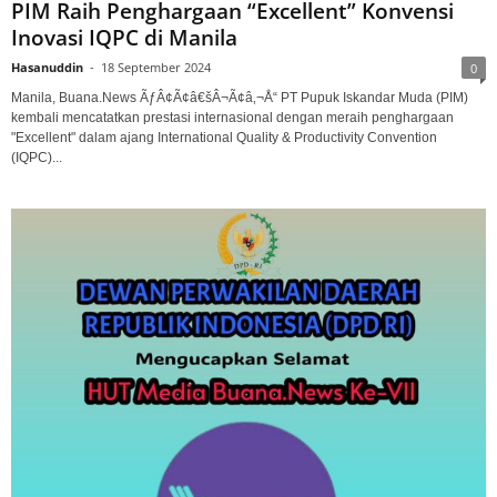
PIM Raih Penghargaan “Excellent” Konvensi
Inovasi IQPC di Manila
Hasanuddin
-
18 September 2024
0
Manila, Buana.News ÃƒÂ¢Ã¢â€šÂ¬Ã¢â‚¬Å“ PT Pupuk Iskandar Muda (PIM)
kembali mencatatkan prestasi internasional dengan meraih penghargaan
"Excellent" dalam ajang International Quality & Productivity Convention
(IQPC)...