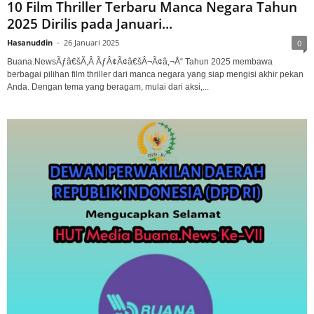
10 Film Thriller Terbaru Manca Negara Tahun
2025 Dirilis pada Januari...
Hasanuddin
-
26 Januari 2025
0
Buana.NewsÃƒâ€šÃ‚Â ÃƒÂ¢Ã¢â€šÂ¬Ã¢â‚¬Å“ Tahun 2025 membawa
berbagai pilihan film thriller dari manca negara yang siap mengisi akhir pekan
Anda. Dengan tema yang beragam, mulai dari aksi,...