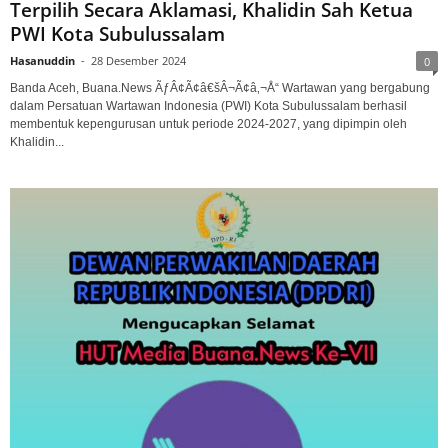
Terpilih Secara Aklamasi, Khalidin Sah Ketua
PWI Kota Subulussalam
Hasanuddin
-
28 Desember 2024
0
Banda Aceh, Buana.News ÃƒÂ¢Ã¢â€šÂ¬Ã¢â‚¬Å“ Wartawan yang bergabung
dalam Persatuan Wartawan Indonesia (PWI) Kota Subulussalam berhasil
membentuk kepengurusan untuk periode 2024-2027, yang dipimpin oleh
Khalidin...