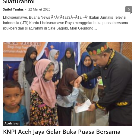
Silaturahmi
Saiful Tanlus
-
22 Maret 2025
0
Lhokseumawe, Buana News ÃƒÂ¢Ã¢â€šÂ¬Ã¢â‚¬Å“ Ikatan Jurnalis Televisi
Indonesia (IJTI) Korda Lhokseumawe Raya menggelar buka puasa bersama
(bukber) dan silaturahmi di Sate Sagobi, Mon Geudong,...
Aceh Jaya
KNPI Aceh Jaya Gelar Buka Puasa Bersama