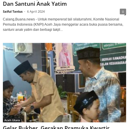
Dan Santuni Anak Yatim
Saiful Tanlus
-
6 April 2024
0
Calang,Buana.news - Untuk mempererat tali silaturrahmi, Komite Nasional
Pemuda Indonesia (KNPI) Aceh Jaya menggelar acara buka puasa bersama,
santuni anak yatim dan berbagi takjil...
Aceh Utara
Gelar Bukber, Gerakan Pramuka Kwartir