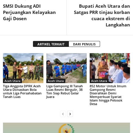
SMSI Dukung ADI
Bupati Aceh Utara dan
Perjuangkan Kelayakan
Satgas PRR tinjau korban
Gaji Dosen
cuaca ekstrem di
Langkahan
ARTIKEL TERKAIT
DARI PENULIS
Aceh Utara
Aceh Utara
Aceh Utara
Tiga Anggota DPRK Aceh
Liga Gampong III Tanah
852 Motor Untuk Imum
Utara Donasikan Bola
Luas Resmi Bergulir, 38
Gampong Resmi
untuk Liga Persahabatan
Tim Siap Rebut Gelar
Diserahkan Demi
Tanah Luas
Juara
Memperkuat Syariat
Islam hingga Pelosok
Desa