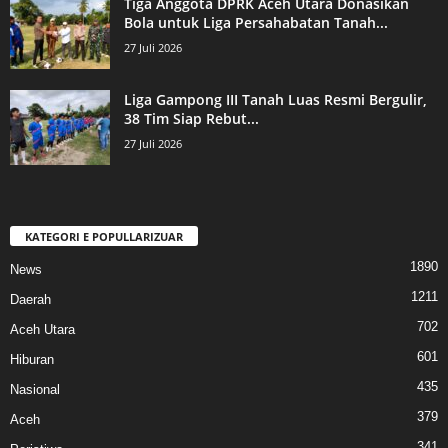
Tiga Anggota DPRK Aceh Utara Donasikan
Bola untuk Liga Persahabatan Tanah...
27 Juli 2026
Liga Gampong III Tanah Luas Resmi Bergulir,
38 Tim Siap Rebut...
27 Juli 2026
KATEGORI E POPULLARIZUAR
1890
News
1211
Daerah
702
Aceh Utara
601
Hiburan
435
Nasional
379
Aceh
341