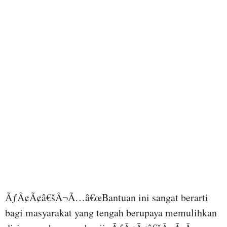
ÃƒÂ¢Ã¢â€šÂ¬Ã…â€œBantuan ini sangat berarti
bagi masyarakat yang tengah berupaya memulihkan