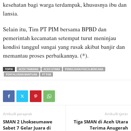
kesehatan bagi warga terdampak, khususnya ibu dan
lansia.
Selain itu, Tim PT PIM bersama BPBD dan
pemerintah kecamatan setempat turut meninjau
kondisi tanggul sungai yang rusak akibat banjir dan
memantau proses perbaikannya. (*).
TOPIK
ACEH TAMIANG
ACEH UTARA
PEMULIHAN PASCA-BENCANA
PENYALURAN BANTUAN
PT PIM
Artikulli paraprak
Artikulli tjetër
SMAN 2 Lhokseumawe
Tiga SMAN di Aceh Utara
Sabet 7 Gelar Juara di
Terima Anugerah