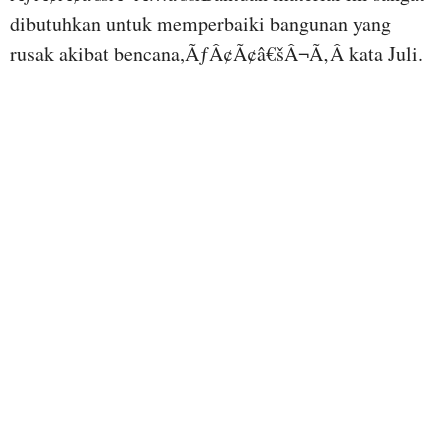
dibutuhkan untuk memperbaiki bangunan yang
rusak akibat bencana,ÃƒÂ¢Ã¢â€šÂ¬Ã‚Â kata Juli.