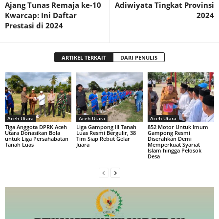
Ajang Tunas Remaja ke-10
Adiwiyata Tingkat Provinsi
Kwarcap: Ini Daftar
2024
Prestasi di 2024
ARTIKEL TERKAIT
DARI PENULIS
Aceh Utara
Aceh Utara
Aceh Utara
Tiga Anggota DPRK Aceh
Liga Gampong III Tanah
852 Motor Untuk Imum
Utara Donasikan Bola
Luas Resmi Bergulir, 38
Gampong Resmi
untuk Liga Persahabatan
Tim Siap Rebut Gelar
Diserahkan Demi
Tanah Luas
Juara
Memperkuat Syariat
Islam hingga Pelosok
Desa