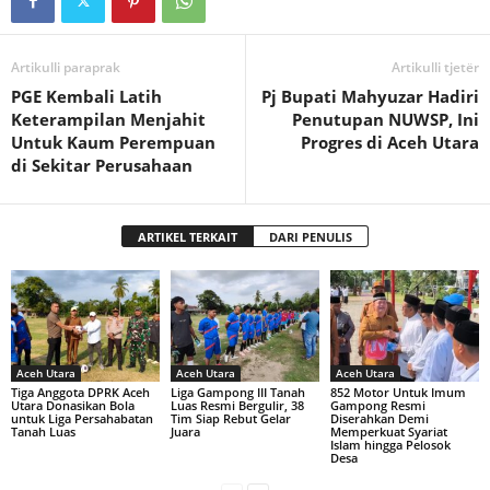
Artikulli paraprak
Artikulli tjetër
PGE Kembali Latih
Pj Bupati Mahyuzar Hadiri
Keterampilan Menjahit
Penutupan NUWSP, Ini
Untuk Kaum Perempuan
Progres di Aceh Utara
di Sekitar Perusahaan
ARTIKEL TERKAIT
DARI PENULIS
Aceh Utara
Aceh Utara
Aceh Utara
Tiga Anggota DPRK Aceh
Liga Gampong III Tanah
852 Motor Untuk Imum
Utara Donasikan Bola
Luas Resmi Bergulir, 38
Gampong Resmi
untuk Liga Persahabatan
Tim Siap Rebut Gelar
Diserahkan Demi
Tanah Luas
Juara
Memperkuat Syariat
Islam hingga Pelosok
Desa