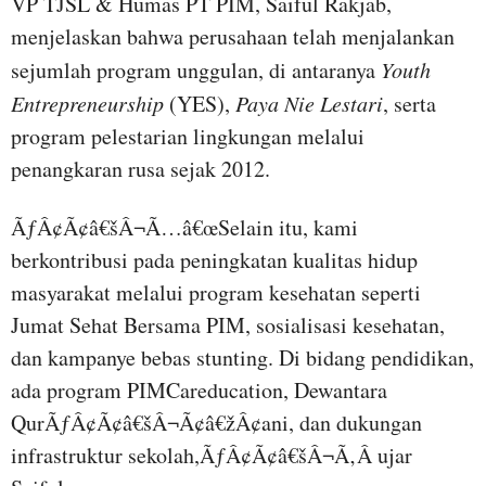
VP TJSL & Humas PT PIM, Saiful Rakjab,
menjelaskan bahwa perusahaan telah menjalankan
sejumlah program unggulan, di antaranya
Youth
Entrepreneurship
(YES),
Paya Nie Lestari
, serta
program pelestarian lingkungan melalui
penangkaran rusa sejak 2012.
ÃƒÂ¢Ã¢â€šÂ¬Ã…â€œSelain itu, kami
berkontribusi pada peningkatan kualitas hidup
masyarakat melalui program kesehatan seperti
Jumat Sehat Bersama PIM, sosialisasi kesehatan,
dan kampanye bebas stunting. Di bidang pendidikan,
ada program PIMCareducation, Dewantara
QurÃƒÂ¢Ã¢â€šÂ¬Ã¢â€žÂ¢ani, dan dukungan
infrastruktur sekolah,ÃƒÂ¢Ã¢â€šÂ¬Ã‚Â ujar