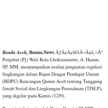
Banda Aceh,
Buana.News
ÃƒÂ¢Ã¢â€šÂ¬Ã¢â‚¬Å“
Penjabat (Pj) Wali Kota Lhokseumawe, A. Hanan,
SP, MM, menyampaikan usulan penguatan regulasi
lingkungan dalam Rapat Dengar Pendapat Umum
(RDPU) Rancangan Qanun Aceh tentang Tanggung
Jawab Sosial dan Lingkungan Perusahaan (TJSLP),
yang digelar pada Kamis (12/9).