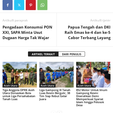
Artikulli paraprak
Artikulli tjetër
Pengadaan Konsumsi PON
Papua Tengah dan DKI
XXI, SAPA Minta Usut
Raih Emas ke-4 dan ke-5
Dugaan Harga Tak Wajar
Cabor Terbang Layang
ARTIKEL TERKAIT
DARI PENULIS
Aceh Utara
Aceh Utara
Aceh Utara
Tiga Anggota DPRK Aceh
Liga Gampong III Tanah
852 Motor Untuk Imum
Utara Donasikan Bola
Luas Resmi Bergulir, 38
Gampong Resmi
untuk Liga Persahabatan
Tim Siap Rebut Gelar
Diserahkan Demi
Tanah Luas
Juara
Memperkuat Syariat
Islam hingga Pelosok
Desa