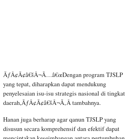
ÃƒÂ¢Ã¢â€šÂ¬Ã…â€œDengan program TJSLP
yang tepat, diharapkan dapat mendukung
penyelesaian isu-isu strategis nasional di tingkat
daerah,ÃƒÂ¢Ã¢â€šÂ¬Ã‚Â tambahnya.
Hanan juga berharap agar qanun TJSLP yang
disusun secara komprehensif dan efektif dapat
menciptakan keseimbangan antara pertumbuhan