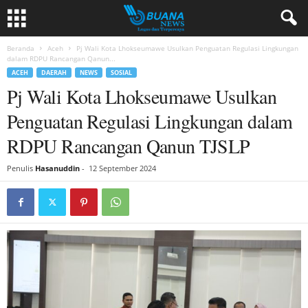
Beranda
Aceh
Pj Wali Kota Lhokseumawe Usulkan Penguatan Regulasi Lingkungan
dalam RDPU Rancangan Qanun...
ACEH
DAERAH
NEWS
SOSIAL
Pj Wali Kota Lhokseumawe Usulkan
Penguatan Regulasi Lingkungan dalam
RDPU Rancangan Qanun TJSLP
Penulis
Hasanuddin
-
12 September 2024