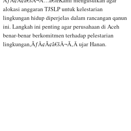
ÃƒÂ¢Ã¢â€šÂ¬Ã…â€œKami mengusulkan agar
alokasi anggaran TJSLP untuk kelestarian
lingkungan hidup diperjelas dalam rancangan qanun
ini. Langkah ini penting agar perusahaan di Aceh
benar-benar berkomitmen terhadap pelestarian
lingkungan,ÃƒÂ¢Ã¢â€šÂ¬Ã‚Â ujar Hanan.