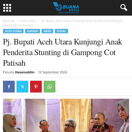
Beranda
Aceh Utara
Pj. Bupati Aceh Utara Kunjungi Anak Penderita Stunting di
Gampong Cot Patisah
ACEH UTARA
DAERAH
NEWS
SOSIAL
Pj. Bupati Aceh Utara Kunjungi Anak
Penderita Stunting di Gampong Cot
Patisah
Penulis
Hasanuddin
-
10 September 2024