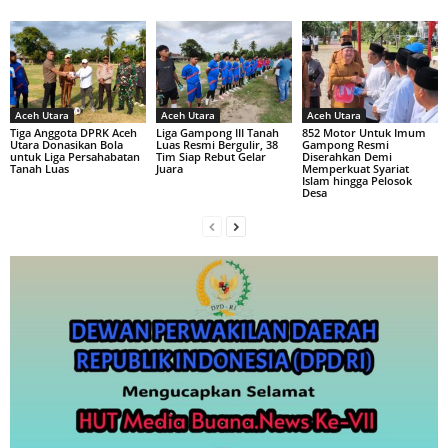
Aceh Utara
Aceh Utara
Aceh Utara
Tiga Anggota DPRK Aceh
Liga Gampong III Tanah
852 Motor Untuk Imum
Utara Donasikan Bola
Luas Resmi Bergulir, 38
Gampong Resmi
untuk Liga Persahabatan
Tim Siap Rebut Gelar
Diserahkan Demi
Tanah Luas
Juara
Memperkuat Syariat
Islam hingga Pelosok
Desa