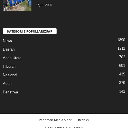
27 Juli 2026
KATEGORI E POPULLARIZUAR
1890
News
1211
Daerah
702
Aceh Utara
601
Hiburan
435
Nasional
379
Aceh
341
Peristiwa
Pedoman Media Siber
Redaksi