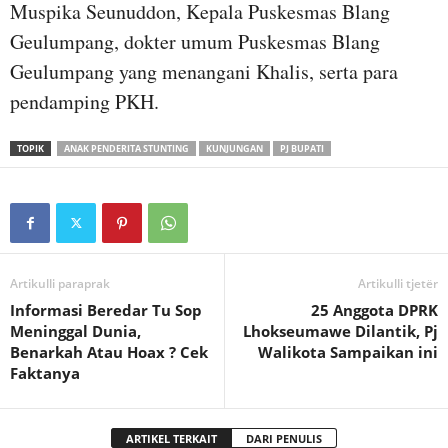
Muspika Seunuddon, Kepala Puskesmas Blang
Geulumpang, dokter umum Puskesmas Blang
Geulumpang yang menangani Khalis, serta para
pendamping PKH.
TOPIK
ANAK PENDERITA STUNTING
KUNJUNGAN
PJ BUPATI
Artikulli paraprak
Artikulli tjetër
Informasi Beredar Tu Sop
25 Anggota DPRK
Meninggal Dunia,
Lhokseumawe Dilantik, Pj
Benarkah Atau Hoax ? Cek
Walikota Sampaikan ini
Faktanya
ARTIKEL TERKAIT
DARI PENULIS