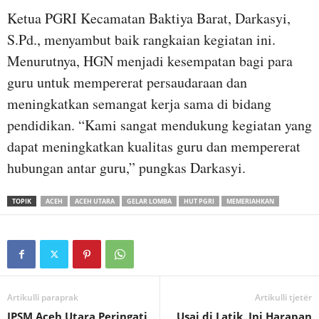
Ketua PGRI Kecamatan Baktiya Barat, Darkasyi,
S.Pd., menyambut baik rangkaian kegiatan ini.
Menurutnya, HGN menjadi kesempatan bagi para
guru untuk mempererat persaudaraan dan
meningkatkan semangat kerja sama di bidang
pendidikan. “Kami sangat mendukung kegiatan yang
dapat meningkatkan kualitas guru dan mempererat
hubungan antar guru,” pungkas Darkasyi.
TOPIK
ACEH
ACEH UTARA
GELAR LOMBA
HUT PGRI
MEMERIAHKAN
Artikulli paraprak
Artikulli tjetër
IPSM Aceh Utara Peringati
Usai di Latik, Ini Harapan