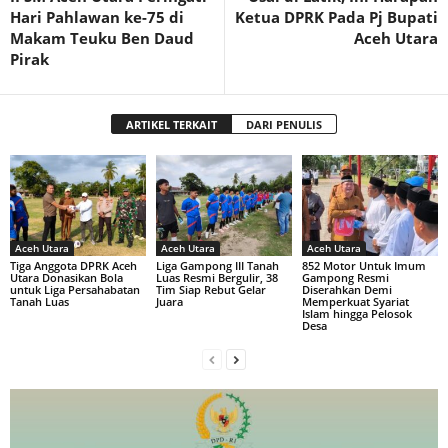
Hari Pahlawan ke-75 di
Ketua DPRK Pada Pj Bupati
Makam Teuku Ben Daud
Aceh Utara
Pirak
ARTIKEL TERKAIT
DARI PENULIS
Aceh Utara
Aceh Utara
Aceh Utara
Tiga Anggota DPRK Aceh
Liga Gampong III Tanah
852 Motor Untuk Imum
Utara Donasikan Bola
Luas Resmi Bergulir, 38
Gampong Resmi
untuk Liga Persahabatan
Tim Siap Rebut Gelar
Diserahkan Demi
Tanah Luas
Juara
Memperkuat Syariat
Islam hingga Pelosok
Desa