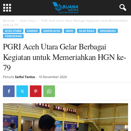
Beranda
Aceh Utara
PGRI Aceh Utara Gelar Berbagai Kegiatan untuk Memeriahkan
HGN ke-79
ACEH UTARA
DAERAH
IKADIN ACEH
NEWS
OLAH RAGA
ORGANISASI
PENDIDIKAN
PGRI Aceh Utara Gelar Berbagai
Kegiatan untuk Memeriahkan HGN ke-
79
Penulis
Saiful Tanlus
-
10 November 2024