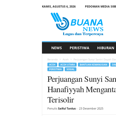
KAMIS, AGUSTUS 6, 2026
PEDOMAN MEDIA SIB
B
u
a
n
a
N
e
NEWS
PERISTIWA
HIBURAN
w
s
Beranda
Aceh
Perjuangan Sunyi Santri Dayah Dar
ACEH
ACEH UTARA
BANTUAN KEMANUSIAN
DA
PERISTIWA
SOSIAL
Perjuangan Sunyi San
Hanafiyyah Menganta
Terisolir
Penulis
Saiful Tanlus
-
23 Desember 2025