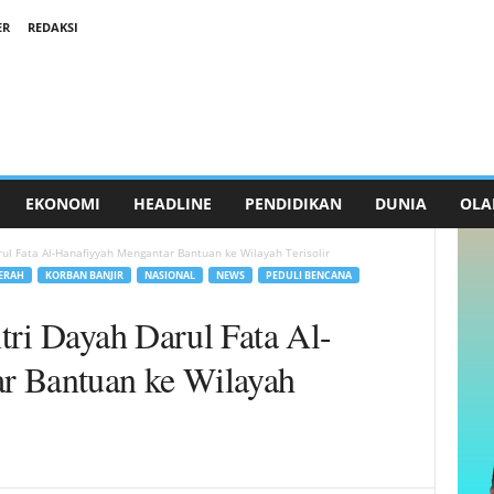
ER
REDAKSI
EKONOMI
HEADLINE
PENDIDIKAN
DUNIA
OLA
ul Fata Al-Hanafiyyah Mengantar Bantuan ke Wilayah Terisolir
ERAH
KORBAN BANJIR
NASIONAL
NEWS
PEDULI BENCANA
tri Dayah Darul Fata Al-
r Bantuan ke Wilayah