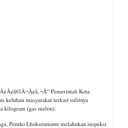
¢Ã¢â€šÂ¬Ã¢â‚¬Å“ Pemerintah Kota
keluhan masyarakat terkait sulitnya
a kilogram (gas melon).
aga, Pemko Lhokseumawe melakukan inspeksi