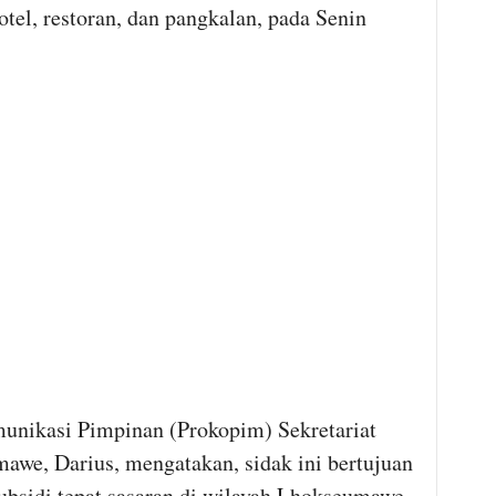
tel, restoran, dan pangkalan, pada Senin
unikasi Pimpinan (Prokopim) Sekretariat
awe, Darius, mengatakan, sidak ini bertujuan
ubsidi tepat sasaran di wilayah Lhokseumawe.