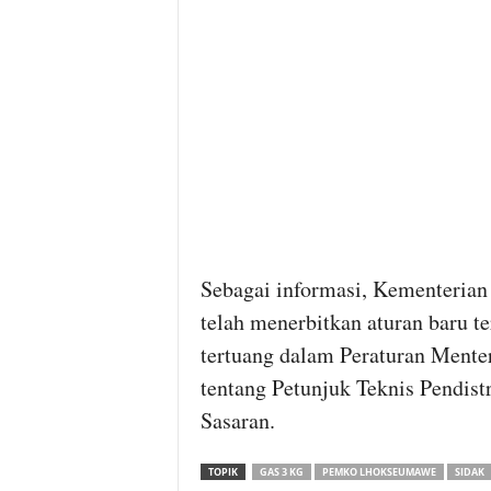
Sebagai informasi, Kementeria
telah menerbitkan aturan baru t
tertuang dalam Peraturan Me
tentang Petunjuk Teknis Pendist
Sasaran.
TOPIK
GAS 3 KG
PEMKO LHOKSEUMAWE
SIDAK