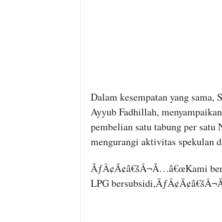
Dalam kesempatan yang sama, S
Ayyub Fadhillah, menyampaikan
pembelian satu tabung per sat
mengurangi aktivitas spekulan d
ÃƒÂ¢Ã¢â€šÂ¬Ã…â€œKami berhar
LPG bersubsidi,ÃƒÂ¢Ã¢â€šÂ¬Ã‚