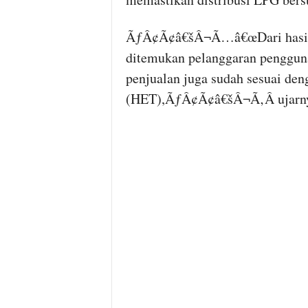
ÃƒÂ¢Ã¢â€šÂ¬Ã…â€œDari hasil p
ditemukan pelanggaran pengguna
penjualan juga sudah sesuai den
(HET),ÃƒÂ¢Ã¢â€šÂ¬Ã‚Â ujarn