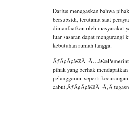
Darius menegaskan bahwa pihak
bersubsidi, terutama saat perayaa
dimanfaatkan oleh masyarakat y
luar sasaran dapat mengurangi k
kebutuhan rumah tangga.
ÃƒÂ¢Ã¢â€šÂ¬Ã…â€œPemerintah 
pihak yang berhak mendapatkan 
pelanggaran, seperti kecurangan
cabut,ÃƒÂ¢Ã¢â€šÂ¬Ã‚Â tegasn