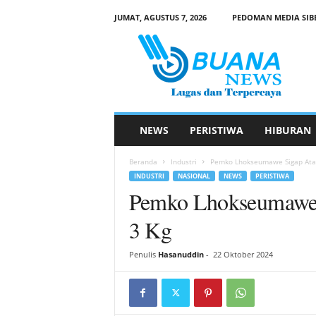
JUMAT, AGUSTUS 7, 2026
PEDOMAN MEDIA SIB
B
u
a
n
a
N
e
NEWS
PERISTIWA
HIBURAN
w
s
Beranda
Industri
Pemko Lhokseumawe Sigap Atas
INDUSTRI
NASIONAL
NEWS
PERISTIWA
Pemko Lhokseumawe 
3 Kg
Penulis
Hasanuddin
-
22 Oktober 2024