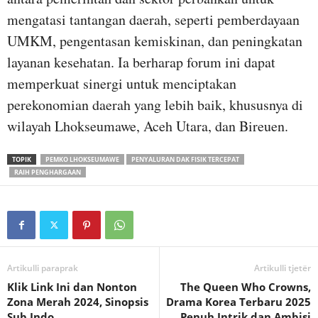
mengatasi tantangan daerah, seperti pemberdayaan
UMKM, pengentasan kemiskinan, dan peningkatan
layanan kesehatan. Ia berharap forum ini dapat
memperkuat sinergi untuk menciptakan
perekonomian daerah yang lebih baik, khususnya di
wilayah Lhokseumawe, Aceh Utara, dan Bireuen.
TOPIK
PEMKO LHOKSEUMAWE
PENYALURAN DAK FISIK TERCEPAT
RAIH PENGHARGAAN
Artikulli paraprak
Artikulli tjetër
Klik Link Ini dan Nonton
The Queen Who Crowns,
Zona Merah 2024, Sinopsis
Drama Korea Terbaru 2025
Sub Indo
Penuh Intrik dan Ambisi