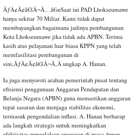
ÃƒÂ¢Ã¢â€šÂ¬Ã…â€œSaat ini PAD Lhokseumawe
hanya sekitar 70 Miliar. Kami tidak dapat
membayangkan bagaimana jadinya pembangunan
Kota Lhokseumawe jika tidak ada APBN. Terima
kasih atas pelayanan luar biasa KPPN yang telah
memfasilitasi pembangunan di
sini,ÃƒÂ¢Ã¢â€šÂ¬Ã‚Â ungkap A. Hanan.
Ia juga menyoroti arahan pemerintah pusat tentang
efisiensi penggunaan Anggaran Pendapatan dan
Belanja Negara (APBN) guna memastikan anggaran
tepat sasaran dan menjaga stabilitas ekonomi,
termasuk pengendalian inflasi. A. Hanan berharap
ada langkah strategis untuk meningkatkan
efektivitas pengelolaan anggaran di masa depan.