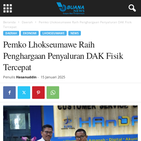
Beranda
Daerah
Pemko Lhokseumawe Raih Penghargaan Penyaluran DAK Fisik
Tercepat
DAERAH
EKONOMI
LHOKSEUMAWE
NEWS
Pemko Lhokseumawe Raih
Penghargaan Penyaluran DAK Fisik
Tercepat
Penulis
Hasanuddin
-
15 Januari 2025