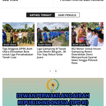
ARTIKEL TERKAIT
DARI PENULIS
Aceh Utara
Aceh Utara
Aceh Utara
Tiga Anggota DPRK Aceh
Liga Gampong III Tanah
852 Motor Untuk Imum
Utara Donasikan Bola
Luas Resmi Bergulir, 38
Gampong Resmi
untuk Liga Persahabatan
Tim Siap Rebut Gelar
Diserahkan Demi
Tanah Luas
Juara
Memperkuat Syariat
Islam hingga Pelosok
Desa