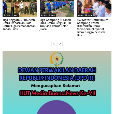
Aceh Utara
Aceh Utara
Aceh Utara
Tiga Anggota DPRK Aceh
Liga Gampong III Tanah
852 Motor Untuk Imum
Utara Donasikan Bola
Luas Resmi Bergulir, 38
Gampong Resmi
untuk Liga Persahabatan
Tim Siap Rebut Gelar
Diserahkan Demi
Tanah Luas
Juara
Memperkuat Syariat
Islam hingga Pelosok
Desa