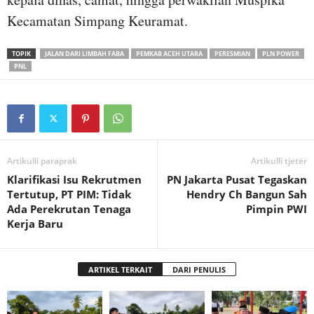
Kecamatan Simpang Keuramat.
TOPIK
JALAN DARI LIMBAH FABA
PEMKAB ACEH UTARA
PERESMIAN
PLN POWER
PNL
Artikulli paraprak
Artikulli tjetër
Klarifikasi Isu Rekrutmen
PN Jakarta Pusat Tegaskan
Tertutup, PT PIM: Tidak
Hendry Ch Bangun Sah
Ada Perekrutan Tenaga
Pimpin PWI
Kerja Baru
ARTIKEL TERKAIT
DARI PENULIS