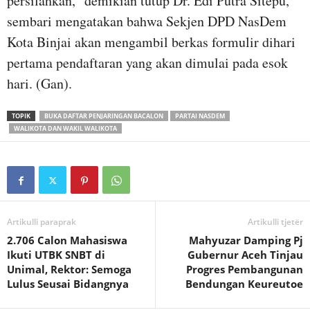
persilahkan,” demikian tutup Dr. Edi Putra Sitepu,
sembari mengatakan bahwa Sekjen DPD NasDem
Kota Binjai akan mengambil berkas formulir dihari
pertama pendaftaran yang akan dimulai pada esok
hari. (Gan).
TOPIK
BUKA DAFTAR PENJARINGAN BACALON
PARTAI NASDEM
WALIKOTA DAN WAKIL WALIKOTA
Artikulli paraprak
Artikulli tjetër
2.706 Calon Mahasiswa
Mahyuzar Damping Pj
Ikuti UTBK SNBT di
Gubernur Aceh Tinjau
Unimal, Rektor: Semoga
Progres Pembangunan
Lulus Seusai Bidangnya
Bendungan Keureutoe