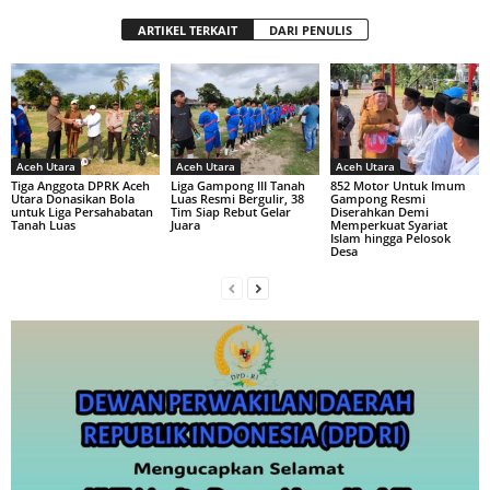
ARTIKEL TERKAIT
DARI PENULIS
Aceh Utara
Aceh Utara
Aceh Utara
Tiga Anggota DPRK Aceh
Liga Gampong III Tanah
852 Motor Untuk Imum
Utara Donasikan Bola
Luas Resmi Bergulir, 38
Gampong Resmi
untuk Liga Persahabatan
Tim Siap Rebut Gelar
Diserahkan Demi
Tanah Luas
Juara
Memperkuat Syariat
Islam hingga Pelosok
Desa