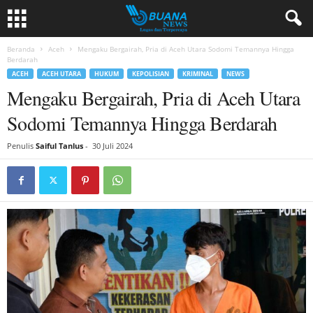
Beranda
Aceh
Mengaku Bergairah, Pria di Aceh Utara Sodomi Temannya Hingga
Berdarah
ACEH
ACEH UTARA
HUKUM
KEPOLISIAN
KRIMINAL
NEWS
Mengaku Bergairah, Pria di Aceh Utara
Sodomi Temannya Hingga Berdarah
Penulis
Saiful Tanlus
-
30 Juli 2024