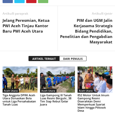
Artikulli paraprak
Artikulli tjetër
Jelang Peresmian, Ketua
PIM dan UGM Jalin
PWI Aceh Tinjau Kantor
Kerjasama Strategis
Baru PWI Aceh Utara
Bidang Pendidikan,
Penelitian dan Pengabdian
Masyarakat
ARTIKEL TERKAIT
DARI PENULIS
Aceh Utara
Aceh Utara
Aceh Utara
Tiga Anggota DPRK Aceh
Liga Gampong III Tanah
852 Motor Untuk Imum
Utara Donasikan Bola
Luas Resmi Bergulir, 38
Gampong Resmi
untuk Liga Persahabatan
Tim Siap Rebut Gelar
Diserahkan Demi
Tanah Luas
Juara
Memperkuat Syariat
Islam hingga Pelosok
Desa