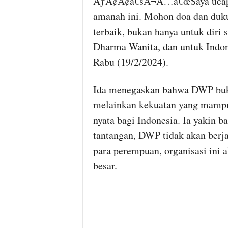
ÃƒÂ¢Ã¢â€šÂ¬Ã…â€œSaya ucapkan
amanah ini. Mohon doa dan duk
terbaik, bukan hanya untuk diri s
Dharma Wanita, dan untuk Indon
Rabu (19/2/2024).
Ida menegaskan bahwa DWP buka
melainkan kekuatan yang mamp
nyata bagi Indonesia. Ia yakin 
tantangan, DWP tidak akan berj
para perempuan, organisasi ini 
besar.