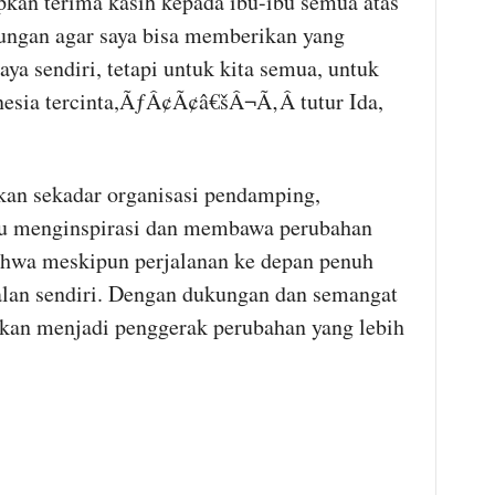
 terima kasih kepada ibu-ibu semua atas
ungan agar saya bisa memberikan yang
aya sendiri, tetapi untuk kita semua, untuk
esia tercinta,ÃƒÂ¢Ã¢â€šÂ¬Ã‚Â tutur Ida,
n sekadar organisasi pendamping,
u menginspirasi dan membawa perubahan
bahwa meskipun perjalanan ke depan penuh
alan sendiri. Dengan dukungan dan semangat
akan menjadi penggerak perubahan yang lebih