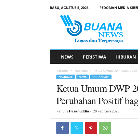
RABU, AGUSTUS 5, 2026
PEDOMAN MEDIA SIBE
B
u
a
n
a
N
e
NEWS
PERISTIWA
HIBURAN
w
s
Beranda
Nasional
Ketua Umum DWP 2024-2029 Si
NASIONAL
NEWS
ORGANISASI
Ketua Umum DWP 20
Perubahan Positif ba
Penulis
Hasanuddin
-
20 Februari 2025