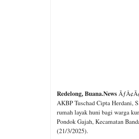
Redelong, Buana.News
ÃƒÂ¢Ã¢â
AKBP Tuschad Cipta Herdani, S
rumah layak huni bagi warga k
Pondok Gajah, Kecamatan Banda
(21/3/2025).