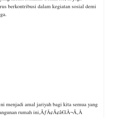
rus berkontribusi dalam kegiatan sosial demi
ga.
enjadi amal jariyah bagi kita semua yang
mbangunan rumah ini,ÃƒÂ¢Ã¢â€šÂ¬Ã‚Â