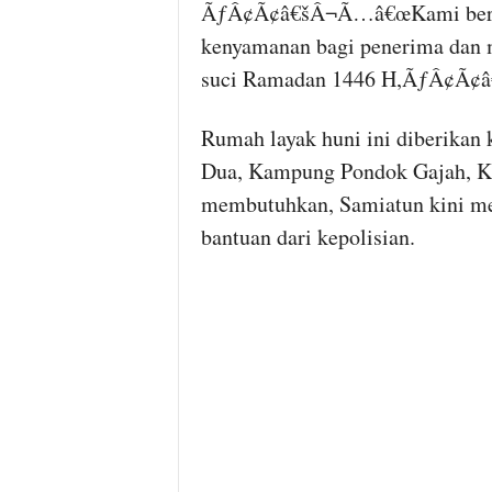
ÃƒÂ¢Ã¢â€šÂ¬Ã…â€œKami berha
kenyamanan bagi penerima dan 
suci Ramadan 1446 H,ÃƒÂ¢Ã¢â€
Rumah layak huni ini diberikan
Dua, Kampung Pondok Gajah, Ke
membutuhkan, Samiatun kini mem
bantuan dari kepolisian.