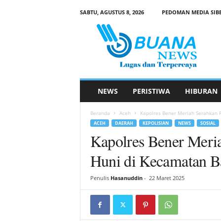
SABTU, AGUSTUS 8, 2026
PEDOMAN MEDIA SIB
B
u
a
n
a
N
e
NEWS
PERISTIWA
HIBURAN
w
s
Beranda
Aceh
Kapolres Bener Meriah Serahkan 
ACEH
DAERAH
KEPOLISIAN
NEWS
SOSIAL
Kapolres Bener Meri
Huni di Kecamatan B
Penulis
Hasanuddin
-
22 Maret 2025