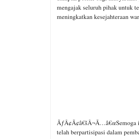
mengajak seluruh pihak untuk te
meningkatkan kesejahteraan war
ÃƒÂ¢Ã¢â€šÂ¬Ã…â€œSemoga ini m
telah berpartisipasi dalam pe