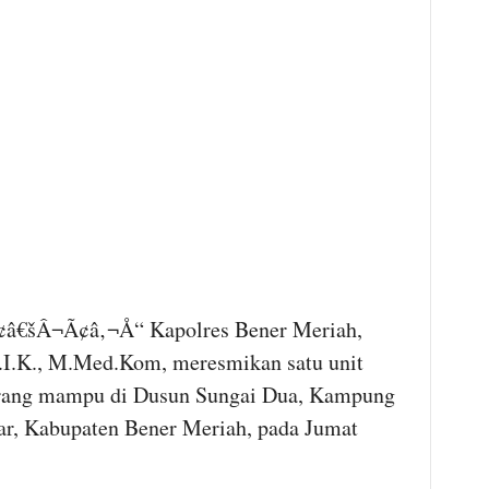
€šÂ¬Ã¢â‚¬Å“ Kapolres Bener Meriah,
.I.K., M.Med.Kom, meresmikan satu unit
urang mampu di Dusun Sungai Dua, Kampung
r, Kabupaten Bener Meriah, pada Jumat