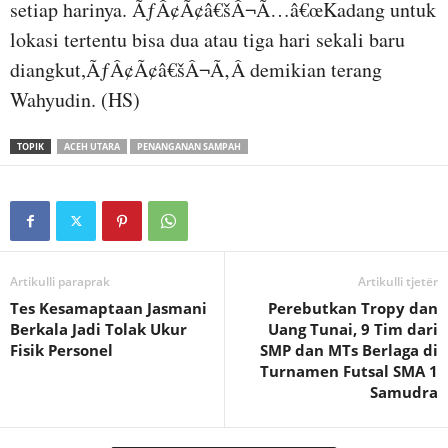
setiap harinya.
ÃƒÂ¢Ã¢â€šÂ¬Ã…â€œKadang untuk
lokasi tertentu bisa dua atau tiga hari sekali baru
diangkut,ÃƒÂ¢Ã¢â€šÂ¬Ã‚Â demikian terang
Wahyudin.
(HS)
TOPIK
ACEH UTARA
PENANGANAN SAMPAH
Artikulli paraprak
Artikulli tjetër
Tes Kesamaptaan Jasmani
Perebutkan Tropy dan
Berkala Jadi Tolak Ukur
Uang Tunai, 9 Tim dari
Fisik Personel
SMP dan MTs Berlaga di
Turnamen Futsal SMA 1
Samudra