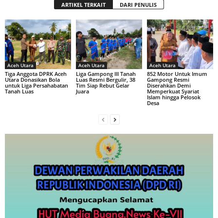
ARTIKEL TERKAIT
DARI PENULIS
Aceh Utara
Aceh Utara
Aceh Utara
Tiga Anggota DPRK Aceh
Liga Gampong III Tanah
852 Motor Untuk Imum
Utara Donasikan Bola
Luas Resmi Bergulir, 38
Gampong Resmi
untuk Liga Persahabatan
Tim Siap Rebut Gelar
Diserahkan Demi
Tanah Luas
Juara
Memperkuat Syariat
Islam hingga Pelosok
Desa