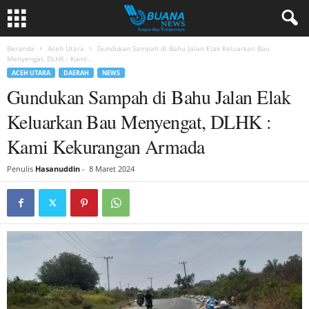
Beranda
Aceh Utara
Gundukan Sampah di Bahu Jalan Elak Keluarkan Bau
Menyengat, DLHK : Kami...
ACEH UTARA
DAERAH
NEWS
Gundukan Sampah di Bahu Jalan Elak
Keluarkan Bau Menyengat, DLHK :
Kami Kekurangan Armada
Penulis
Hasanuddin
-
8 Maret 2024