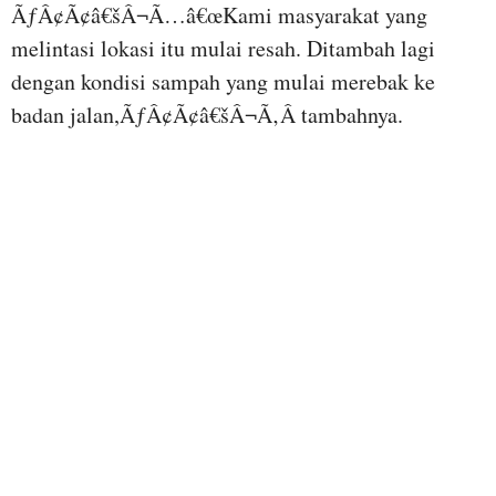
ÃƒÂ¢Ã¢â€šÂ¬Ã…â€œKami masyarakat yang
melintasi lokasi itu mulai resah. Ditambah lagi
dengan kondisi sampah yang mulai merebak ke
badan jalan,ÃƒÂ¢Ã¢â€šÂ¬Ã‚Â tambahnya.