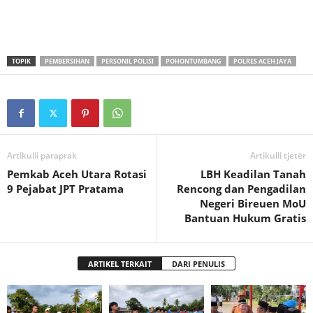
TOPIK
PEMBERSIHAN
PERSONIL POLISI
POHONTUMBANG
POLRES ACEH JAYA
Artikulli paraprak
Artikulli tjetër
Pemkab Aceh Utara Rotasi
LBH Keadilan Tanah
9 Pejabat JPT Pratama
Rencong dan Pengadilan
Negeri Bireuen MoU
Bantuan Hukum Gratis
ARTIKEL TERKAIT
DARI PENULIS