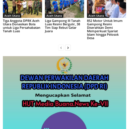
Aceh Utara
Aceh Utara
Aceh Utara
Tiga Anggota DPRK Aceh
Liga Gampong III Tanah
852 Motor Untuk Imum
Utara Donasikan Bola
Luas Resmi Bergulir, 38
Gampong Resmi
untuk Liga Persahabatan
Tim Siap Rebut Gelar
Diserahkan Demi
Tanah Luas
Juara
Memperkuat Syariat
Islam hingga Pelosok
Desa