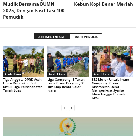
Mudik Bersama BUMN
Kebun Kopi Bener Meriah
2025, Dengan Fasilitasi 100
Pemudik
ARTIKEL TERKAIT
DARI PENULIS
Aceh Utara
Aceh Utara
Aceh Utara
Tiga Anggota DPRK Aceh
Liga Gampong III Tanah
852 Motor Untuk Imum
Utara Donasikan Bola
Luas Resmi Bergulir, 38
Gampong Resmi
untuk Liga Persahabatan
Tim Siap Rebut Gelar
Diserahkan Demi
Tanah Luas
Juara
Memperkuat Syariat
Islam hingga Pelosok
Desa