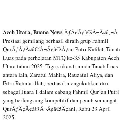
Aceh Utara, Buana News
ÃƒÂ¢Ã¢â€šÂ¬Ã¢â‚¬Â
Prestasi gemilang berhasil diraih grup Fahmil
QurÃƒÂ¢Ã¢â€šÂ¬Ã¢â€žÂ¢an Putri Kafilah Tanah
Luas pada perhelatan MTQ ke-35 Kabupaten Aceh
Utara tahun 2025. Tiga srikandi muda Tanah Luas
antara lain, Zaratul Mahira, Rauzatul Aliya, dan
Fitra Rahmatillah, berhasil mengukuhkan diri
sebagai Juara 1 dalam cabang Fahmil Qur’an Putri
yang berlangsung kompetitif dan penuh semangat
QurÃƒÂ¢Ã¢â€šÂ¬Ã¢â€žÂ¢ani, Rabu 23 April
2025.