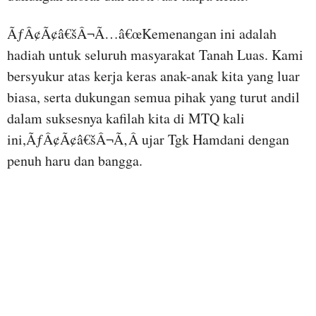
ÃƒÂ¢Ã¢â€šÂ¬Ã…â€œKemenangan ini adalah
hadiah untuk seluruh masyarakat Tanah Luas. Kami
bersyukur atas kerja keras anak-anak kita yang luar
biasa, serta dukungan semua pihak yang turut andil
dalam suksesnya kafilah kita di MTQ kali
ini,ÃƒÂ¢Ã¢â€šÂ¬Ã‚Â ujar Tgk Hamdani dengan
penuh haru dan bangga.