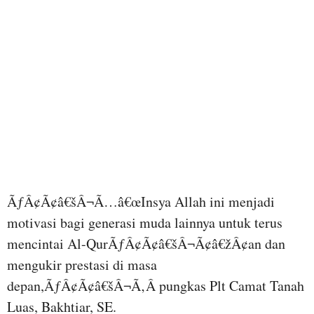
ÃƒÂ¢Ã¢â€šÂ¬Ã…â€œInsya Allah ini menjadi
motivasi bagi generasi muda lainnya untuk terus
mencintai Al-QurÃƒÂ¢Ã¢â€šÂ¬Ã¢â€žÂ¢an dan
mengukir prestasi di masa
depan,ÃƒÂ¢Ã¢â€šÂ¬Ã‚Â pungkas Plt Camat Tanah
Luas, Bakhtiar, SE.