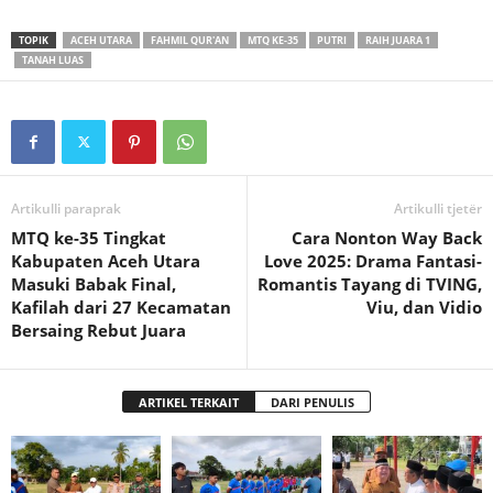
TOPIK
ACEH UTARA
FAHMIL QUR'AN
MTQ KE-35
PUTRI
RAIH JUARA 1
TANAH LUAS
Artikulli paraprak
Artikulli tjetër
MTQ ke-35 Tingkat
Cara Nonton Way Back
Kabupaten Aceh Utara
Love 2025: Drama Fantasi-
Masuki Babak Final,
Romantis Tayang di TVING,
Kafilah dari 27 Kecamatan
Viu, dan Vidio
Bersaing Rebut Juara
ARTIKEL TERKAIT
DARI PENULIS