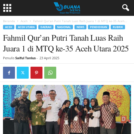
Beranda
Aceh
Fahmil Qur’an Putri Tanah Luas Raih Juara 1 di MTQ ke-35 Aceh...
ACEH
ACEH UTARA
DAERAH
NASIONAL
NEWS
PENDIDIKAN
RUBRIK
Fahmil Qur’an Putri Tanah Luas Raih
Juara 1 di MTQ ke-35 Aceh Utara 2025
Penulis
Saiful Tanlus
-
23 April 2025