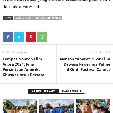
dan fakta yang sah.
TOPIK
ACEH SINGKIL
DUGAAN RUDAPAKSA
Artikulli paraprak
Artikulli tjetër
Tempat Nonton Film
Nonton “Anora” 2024: Film
Anora 2024: Film
Dewasa Penerima Palme
Percintaan Amerika
d’Or di Festival Cannes
Khusus untuk Dewasa
ARTIKEL TERKAIT
DARI PENULIS