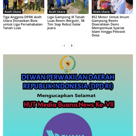
Aceh Utara
Aceh Utara
Aceh Utara
Tiga Anggota DPRK Aceh
Liga Gampong III Tanah
852 Motor Untuk Imum
Utara Donasikan Bola
Luas Resmi Bergulir, 38
Gampong Resmi
untuk Liga Persahabatan
Tim Siap Rebut Gelar
Diserahkan Demi
Tanah Luas
Juara
Memperkuat Syariat
Islam hingga Pelosok
Desa