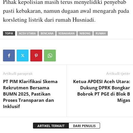
Pihak kepolisian masih terus menyelidiki penyebab
pasti kebakaran, namun dugaan awal mengarah pada
korsleting listrik dari rumah Husniadi.
TOPIK
ACEH UTARA
BENCANA
KEBAKARAN
NIBONG
RUMAH
Artikulli paraprak
Artikulli tjetër
PT PIM Klarifikasi Skema
Ketua APDESI Aceh Utara:
Rekrutmen Bersama
Dukung DPRK Bongkar
BUMN 2025, Pastikan
Bobrok PT PGE di Blok B
Proses Transparan dan
Migas
Inklusif
ARTIKEL TERKAIT
DARI PENULIS