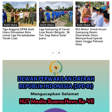
Aceh Utara
Aceh Utara
Aceh Utara
Tiga Anggota DPRK Aceh
Liga Gampong III Tanah
852 Motor Untuk Imum
Utara Donasikan Bola
Luas Resmi Bergulir, 38
Gampong Resmi
untuk Liga Persahabatan
Tim Siap Rebut Gelar
Diserahkan Demi
Tanah Luas
Juara
Memperkuat Syariat
Islam hingga Pelosok
Desa