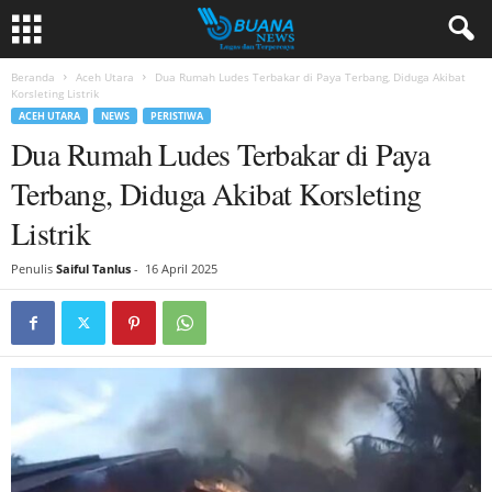
Beranda
Aceh Utara
Dua Rumah Ludes Terbakar di Paya Terbang, Diduga Akibat
Korsleting Listrik
ACEH UTARA
NEWS
PERISTIWA
Dua Rumah Ludes Terbakar di Paya
Terbang, Diduga Akibat Korsleting
Listrik
Penulis
Saiful Tanlus
-
16 April 2025