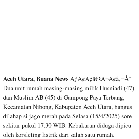
Aceh Utara, Buana News
ÃƒÂ¢Ã¢â€šÂ¬Ã¢â‚¬Å“
Dua unit rumah masing-masing milik Husniadi (47)
dan Muslim AB (45) di Gampong Paya Terbang,
Kecamatan Nibong, Kabupaten Aceh Utara, hangus
dilahap si jago merah pada Selasa (15/4/2025) sore
sekitar pukul 17.30 WIB. Kebakaran diduga dipicu
oleh korsleting listrik dari salah satu rumah.