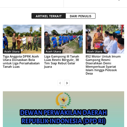
ARTIKEL TERKAIT
DARI PENULIS
Aceh Utara
Aceh Utara
Aceh Utara
Tiga Anggota DPRK Aceh
Liga Gampong III Tanah
852 Motor Untuk Imum
Utara Donasikan Bola
Luas Resmi Bergulir, 38
Gampong Resmi
untuk Liga Persahabatan
Tim Siap Rebut Gelar
Diserahkan Demi
Tanah Luas
Juara
Memperkuat Syariat
Islam hingga Pelosok
Desa