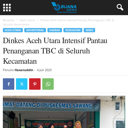
Beranda
Aceh Utara
Dinkes Aceh Utara Intensif Pantau Penanganan TBC di
Seluruh Kecamatan
ACEH UTARA
ADVERTORIAL
DAERAH
KESEHATAN
NEWS
Dinkes Aceh Utara Intensif Pantau
Penanganan TBC di Seluruh
Kecamatan
Penulis
Hasanuddin
-
4 Juli 2025