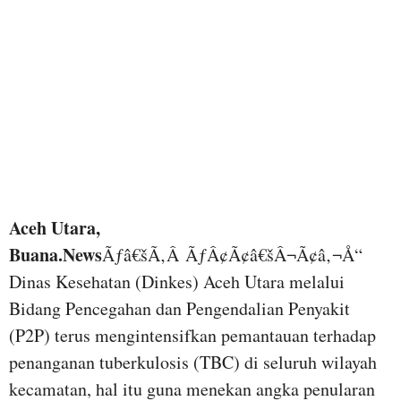
Aceh Utara,
Buana.News
Ãƒâ€šÃ‚Â ÃƒÂ¢Ã¢â€šÂ¬Ã¢â‚¬Å“
Dinas Kesehatan (Dinkes) Aceh Utara melalui
Bidang Pencegahan dan Pengendalian Penyakit
(P2P) terus mengintensifkan pemantauan terhadap
penanganan tuberkulosis (TBC) di seluruh wilayah
kecamatan, hal itu guna menekan angka penularan