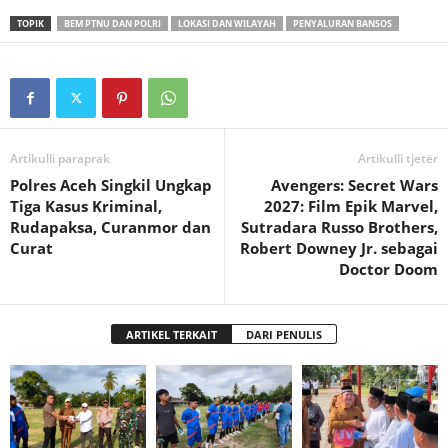
TOPIK
BEM PTNU DAN POLRI
LOKASI DAN WILAYAH
PENYALURAN BANSOS
Artikulli paraprak
Artikulli tjetër
Polres Aceh Singkil Ungkap
Avengers: Secret Wars
Tiga Kasus Kriminal,
2027: Film Epik Marvel,
Rudapaksa, Curanmor dan
Sutradara Russo Brothers,
Curat
Robert Downey Jr. sebagai
Doctor Doom
ARTIKEL TERKAIT
DARI PENULIS