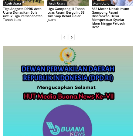
Aceh Utara
Aceh Utara
Aceh Utara
Tiga Anggota DPRK Aceh
Liga Gampong III Tanah
852 Motor Untuk Imum
Utara Donasikan Bola
Luas Resmi Bergulir, 38
Gampong Resmi
untuk Liga Persahabatan
Tim Siap Rebut Gelar
Diserahkan Demi
Tanah Luas
Juara
Memperkuat Syariat
Islam hingga Pelosok
Desa