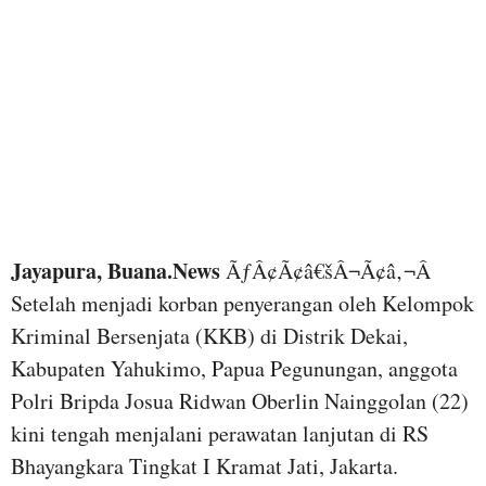
Jayapura, Buana.News
ÃƒÂ¢Ã¢â€šÂ¬Ã¢â‚¬Â
Setelah menjadi korban penyerangan oleh Kelompok
Kriminal Bersenjata (KKB) di Distrik Dekai,
Kabupaten Yahukimo, Papua Pegunungan, anggota
Polri Bripda Josua Ridwan Oberlin Nainggolan (22)
kini tengah menjalani perawatan lanjutan di RS
Bhayangkara Tingkat I Kramat Jati, Jakarta.