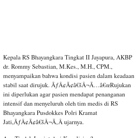
Kepala RS Bhayangkara Tingkat II Jayapura, AKBP
dr. Rommy Sebastian, M.Kes., M.H., CPM.,
menyampaikan bahwa kondisi pasien dalam keadaan
stabil saat dirujuk. ÃƒÂ¢Ã¢â€šÂ¬Ã…â€œRujukan
ini diperlukan agar pasien mendapat penanganan
intensif dan menyeluruh oleh tim medis di RS
Bhayangkara Pusdokkes Polri Kramat
Jati,ÃƒÂ¢Ã¢â€šÂ¬Ã‚Â ujarnya.