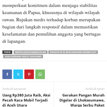
memperkuat komitmen dalam menjaga stabilitas
keamanan di Papua, khususnya di wilayah-wilayah
rawan. Rujukan medis terhadap korban merupakan
bagian dari langkah responsif dalam memastikan
keselamatan dan pemulihan anggota yang bertugas
di lapangan.
TOPIK
BRIPDA JOSUA NAINGGOLAN
DIRUJUK KE RS BHAYANGKARA KRAMAT JATI
USAI DISERANG KKB DI YAHUKIMO
Artikulli paraprak
Artikulli tjetër
Uang Rp380 Juta Raib, Aksi
Gerakan Pangan Murah
Pecah Kaca Mobil Terjadi
Digelar di Lhokseumawe,
di Aceh Utara
Warga Serbu Paket