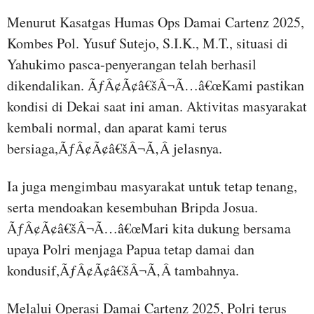
Menurut Kasatgas Humas Ops Damai Cartenz 2025,
Kombes Pol. Yusuf Sutejo, S.I.K., M.T., situasi di
Yahukimo pasca-penyerangan telah berhasil
dikendalikan. ÃƒÂ¢Ã¢â€šÂ¬Ã…â€œKami pastikan
kondisi di Dekai saat ini aman. Aktivitas masyarakat
kembali normal, dan aparat kami terus
bersiaga,ÃƒÂ¢Ã¢â€šÂ¬Ã‚Â jelasnya.
Ia juga mengimbau masyarakat untuk tetap tenang,
serta mendoakan kesembuhan Bripda Josua.
ÃƒÂ¢Ã¢â€šÂ¬Ã…â€œMari kita dukung bersama
upaya Polri menjaga Papua tetap damai dan
kondusif,ÃƒÂ¢Ã¢â€šÂ¬Ã‚Â tambahnya.
Melalui Operasi Damai Cartenz 2025, Polri terus