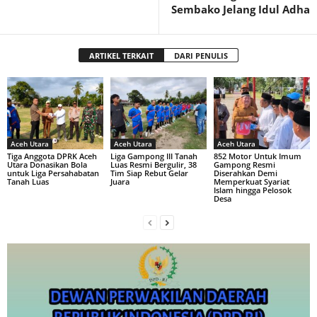
Sembako Jelang Idul Adha
ARTIKEL TERKAIT
DARI PENULIS
Aceh Utara
Aceh Utara
Aceh Utara
Tiga Anggota DPRK Aceh
Liga Gampong III Tanah
852 Motor Untuk Imum
Utara Donasikan Bola
Luas Resmi Bergulir, 38
Gampong Resmi
untuk Liga Persahabatan
Tim Siap Rebut Gelar
Diserahkan Demi
Tanah Luas
Juara
Memperkuat Syariat
Islam hingga Pelosok
Desa