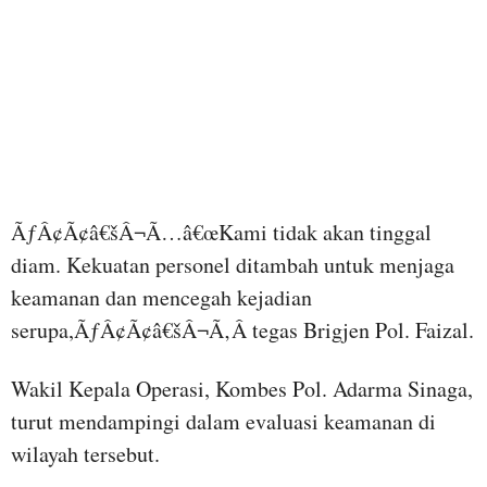
ÃƒÂ¢Ã¢â€šÂ¬Ã…â€œKami tidak akan tinggal
diam. Kekuatan personel ditambah untuk menjaga
keamanan dan mencegah kejadian
serupa,ÃƒÂ¢Ã¢â€šÂ¬Ã‚Â tegas Brigjen Pol. Faizal.
Wakil Kepala Operasi, Kombes Pol. Adarma Sinaga,
turut mendampingi dalam evaluasi keamanan di
wilayah tersebut.