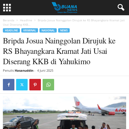
Beranda
Headline
Bripda Josua Nainggolan Dirujuk ke RS Bhayangkara Kramat Jati
Usai Diserang KKB...
HEADLINE
KRIMINAL
NASIONAL
NEWS
Bripda Josua Nainggolan Dirujuk ke
RS Bhayangkara Kramat Jati Usai
Diserang KKB di Yahukimo
Penulis
Hasanuddin
-
4 Juni 2025