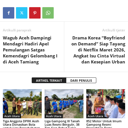
Artikulli paraprak
Artikulli tjetër
Wagub Aceh Dampingi
Drama Korea “Boyfriend
Mendagri Hadiri Apel
on Demand” Siap Tayang
Pemulangan Satgas
di Netflix Maret 2026,
Kemendagri Gelombang I
Angkat Isu Cinta Virtual
di Aceh Tamiang
dan Kesepian Urban
ARTIKEL TERKAIT
DARI PENULIS
Aceh Utara
Aceh Utara
Aceh Utara
Tiga Anggota DPRK Aceh
Liga Gampong III Tanah
852 Motor Untuk Imum
Utara Donasikan Bola
Luas Resmi Bergulir, 38
Gampong Resmi
untuk Liga Persahabatan
Tim Siap Rebut Gelar
Diserahkan Demi