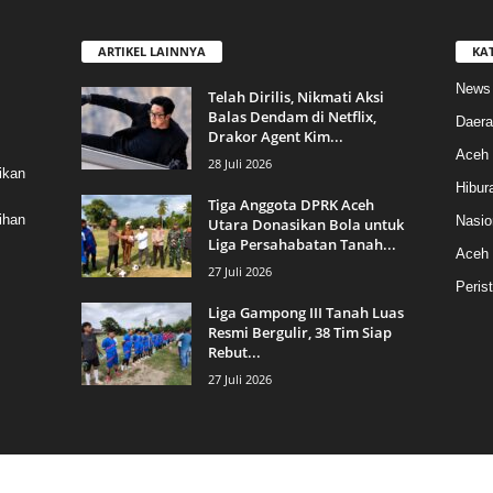
ARTIKEL LAINNYA
KA
News
Telah Dirilis, Nikmati Aksi
Balas Dendam di Netflix,
Daera
Drakor Agent Kim...
Aceh 
28 Juli 2026
ikan
Hibur
Tiga Anggota DPRK Aceh
ihan
Nasio
Utara Donasikan Bola untuk
Liga Persahabatan Tanah...
Aceh
27 Juli 2026
Peris
Liga Gampong III Tanah Luas
Resmi Bergulir, 38 Tim Siap
Rebut...
27 Juli 2026