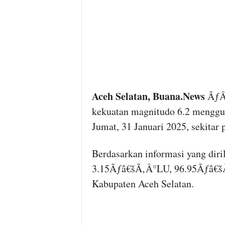
Aceh Selatan, Buana.News
ÃƒÂ
kekuatan magnitudo 6.2 menggun
Jumat, 31 Januari 2025, sekitar
Berdasarkan informasi yang diri
3.15Ãƒâ€šÃ‚Â°LU, 96.95Ãƒâ€šÃ‚Â
Kabupaten Aceh Selatan.