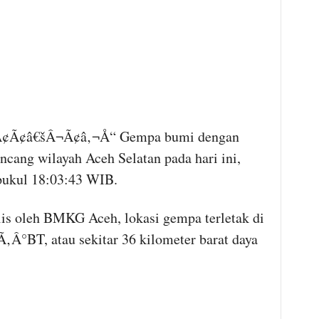
¢Ã¢â€šÂ¬Ã¢â‚¬Å“ Gempa bumi dengan
cang wilayah Aceh Selatan pada hari ini,
 pukul 18:03:43 WIB.
lis oleh BMKG Aceh, lokasi gempa terletak di
°BT, atau sekitar 36 kilometer barat daya