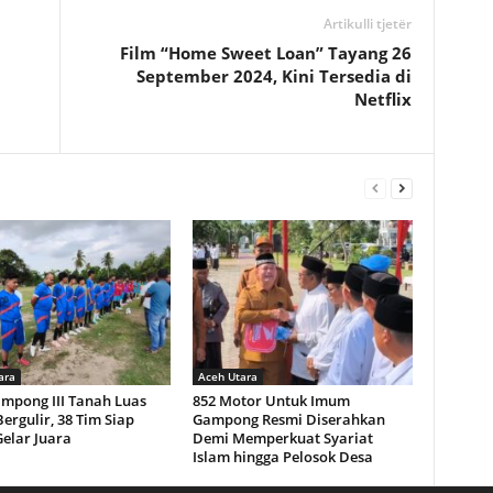
Artikulli tjetër
Film “Home Sweet Loan” Tayang 26
September 2024, Kini Tersedia di
Netflix
ara
Aceh Utara
ampong III Tanah Luas
852 Motor Untuk Imum
ergulir, 38 Tim Siap
Gampong Resmi Diserahkan
elar Juara
Demi Memperkuat Syariat
Islam hingga Pelosok Desa