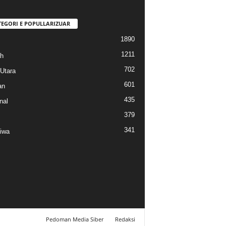
TEGORI E POPULLARIZUAR
1890
1211
h
702
Utara
601
an
435
nal
379
341
tiwa
Pedoman Media Siber
Redaksi