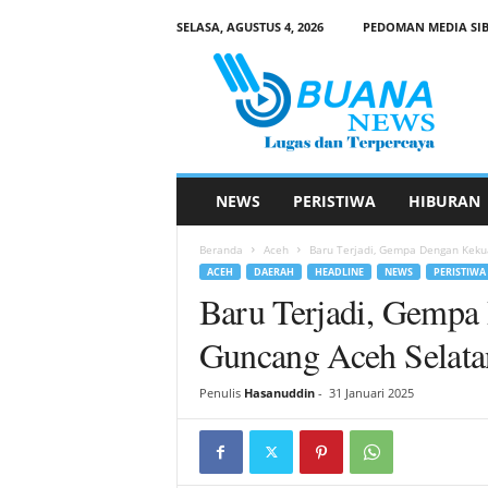
SELASA, AGUSTUS 4, 2026
PEDOMAN MEDIA SIB
B
u
a
n
a
N
e
NEWS
PERISTIWA
HIBURAN
w
s
Beranda
Aceh
Baru Terjadi, Gempa Dengan Keku
ACEH
DAERAH
HEADLINE
NEWS
PERISTIWA
Baru Terjadi, Gempa
Guncang Aceh Selata
Penulis
Hasanuddin
-
31 Januari 2025