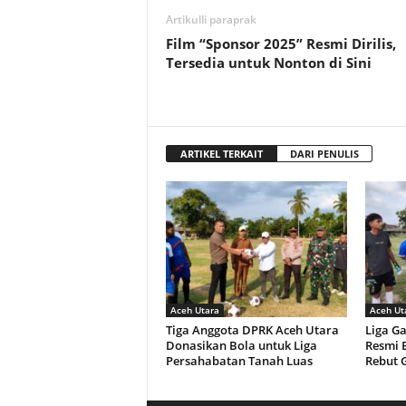
Artikulli paraprak
Film “Sponsor 2025” Resmi Dirilis,
Tersedia untuk Nonton di Sini
ARTIKEL TERKAIT
DARI PENULIS
Aceh Utara
Aceh Ut
Tiga Anggota DPRK Aceh Utara
Liga G
Donasikan Bola untuk Liga
Resmi B
Persahabatan Tanah Luas
Rebut G