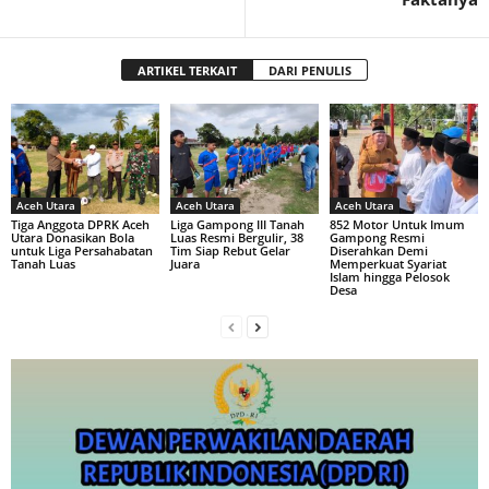
ARTIKEL TERKAIT
DARI PENULIS
Aceh Utara
Aceh Utara
Aceh Utara
Tiga Anggota DPRK Aceh
Liga Gampong III Tanah
852 Motor Untuk Imum
Utara Donasikan Bola
Luas Resmi Bergulir, 38
Gampong Resmi
untuk Liga Persahabatan
Tim Siap Rebut Gelar
Diserahkan Demi
Tanah Luas
Juara
Memperkuat Syariat
Islam hingga Pelosok
Desa