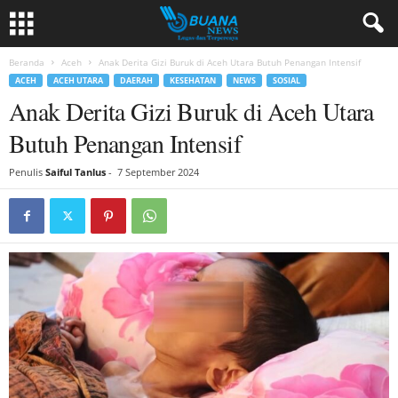
Beranda
Aceh
Anak Derita Gizi Buruk di Aceh Utara Butuh Penangan Intensif
ACEH
ACEH UTARA
DAERAH
KESEHATAN
NEWS
SOSIAL
Anak Derita Gizi Buruk di Aceh Utara
Butuh Penangan Intensif
Penulis
Saiful Tanlus
-
7 September 2024