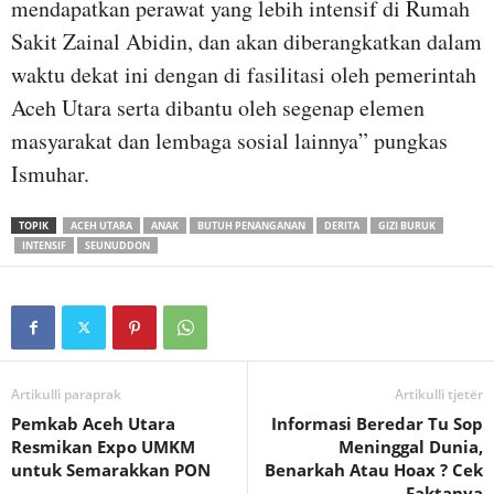
mendapatkan perawat yang lebih intensif di Rumah
Sakit Zainal Abidin, dan akan diberangkatkan dalam
waktu dekat ini dengan di fasilitasi oleh pemerintah
Aceh Utara serta dibantu oleh segenap elemen
masyarakat dan lembaga sosial lainnya” pungkas
Ismuhar.
TOPIK
ACEH UTARA
ANAK
BUTUH PENANGANAN
DERITA
GIZI BURUK
INTENSIF
SEUNUDDON
Artikulli paraprak
Artikulli tjetër
Pemkab Aceh Utara
Informasi Beredar Tu Sop
Resmikan Expo UMKM
Meninggal Dunia,
untuk Semarakkan PON
Benarkah Atau Hoax ? Cek
Faktanya